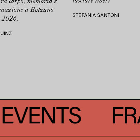
lasciare liberi
tra corpo, memoria e
rmazione a Bolzano
STEFANIA SANTONI
 2026.
QUINZ
FRANZ EVEN