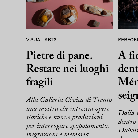
VISUAL ARTS
PERFOR
Pietre di pane.
A fi
Restare nei luoghi
dent
fragili
Mém
seig
Alla Galleria Civica di Trento
una mostra che intreccia opere
Dalla s
storiche e nuove produzioni
dentro 
per interrogare spopolamento,
Dubois
migrazioni e memoria