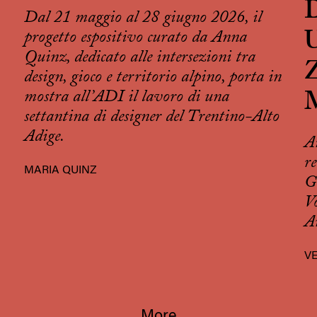
D
Dal 21 maggio al 28 giugno 2026, il
progetto espositivo curato da Anna
U
Quinz, dedicato alle intersezioni tra
Z
design, gioco e territorio alpino, porta in
mostra all’ADI il lavoro di una
settantina di designer del Trentino-Alto
Adige.
A
r
MARIA QUINZ
G
V
A
V