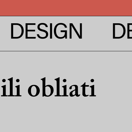
GN
DESIGN
li obliati