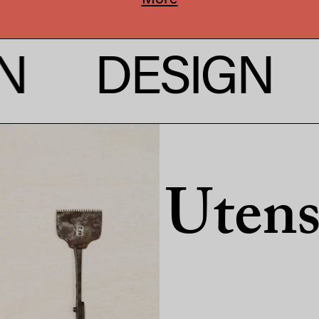
More
SIGN
DESI
Utensi