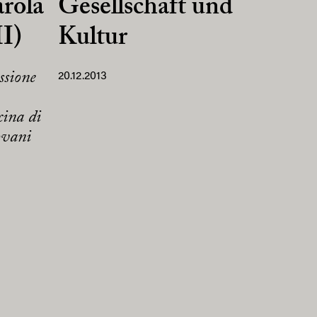
arola
Gesellschaft und
II)
Kultur
ssione
20.12.2013
cina di
ovani