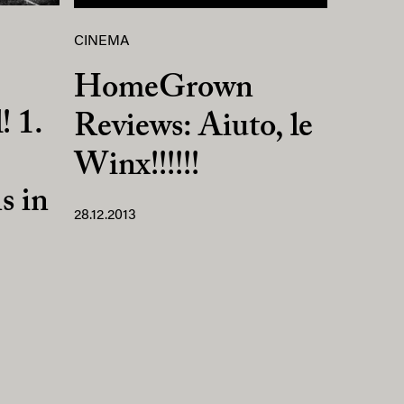
CINEMA
HomeGrown
! 1.
Reviews: Aiuto, le
Winx!!!!!!
s in
28.12.2013