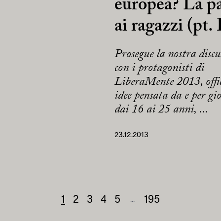
europea? La p
3
ai ragazzi (pt. 
Prosegue la nostra discu
con i protagonisti di
LiberaMente 2013, offi
idee pensata da e per gi
dai 16 ai 25 anni, ...
23.12.2013
1
2
3
4
5
195
...