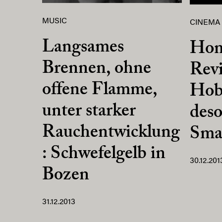
MUSIC
CINEMA
Langsames
Ho
Brennen, ohne
Rev
offene Flamme,
Hob
unter starker
deso
Rauchentwicklung
Sma
: Schwefelgelb in
30.12.201
Bozen
31.12.2013