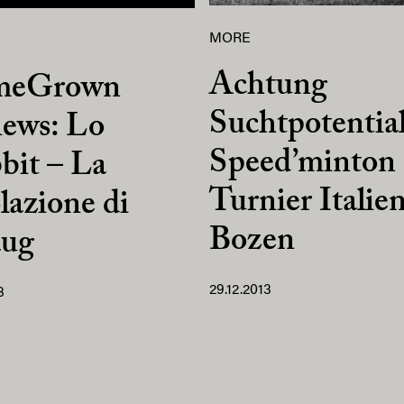
MORE
Achtung
meGrown
Suchtpotential
iews: Lo
Speed’minton
bit – La
Turnier Italien
lazione di
Bozen
ug
29.12.2013
3