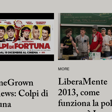
MORE
LiberaMente
meGrown
2013, come
ews: Colpi di
funziona la pol
una