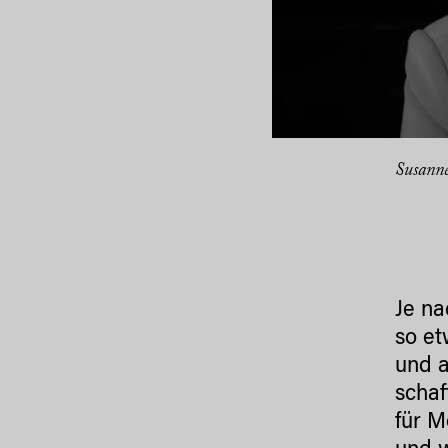
Susanne
Je n
so et
und a
schaf
für M