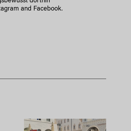
gsbewusst dorthin
tagram
and
Facebook
.