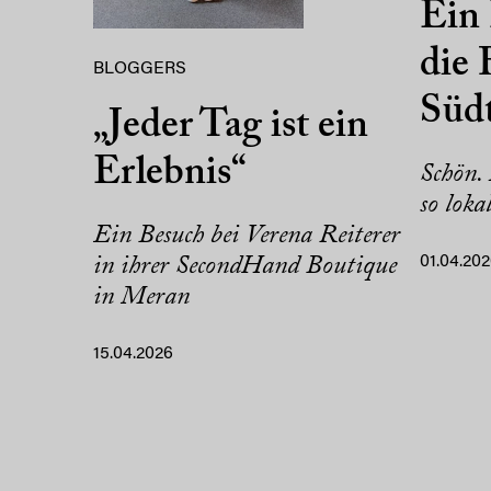
Ein 
die 
BLOGGERS
Südt
„Jeder Tag ist ein
Erlebnis“
Schön.
so loka
Ein Besuch bei Verena Reiterer
in ihrer SecondHand Boutique
01.04.20
in Meran
15.04.2026