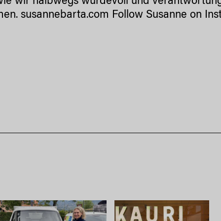
ie wir halbwegs würdevoll und verantwortun
men.
susannebarta.com
Follow Susanne on
Ins