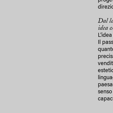
proget
direzi
Dal la
idea e
L’idea
Il pas
quanto
precis
vendit
esteti
lingua
paesag
senso 
capac