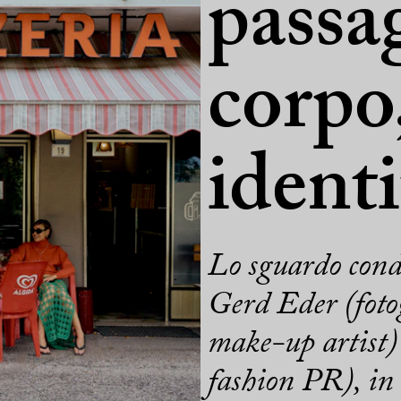
passa
corpo
identi
Lo sguardo condi
Gerd Eder (foto
make-up artist) 
fashion PR), i