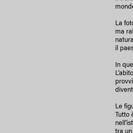
mondo
La fot
ma ral
natura
il pae
In que
L’abit
provvi
divent
Le fi
Tutto 
nell’i
tra un