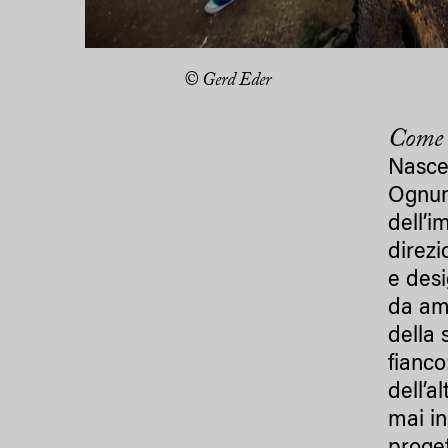
© Gerd Eder
Come n
Nasce 
Ognuno
dell’i
direzi
e desi
da amb
della 
fianco
dell’a
mai in