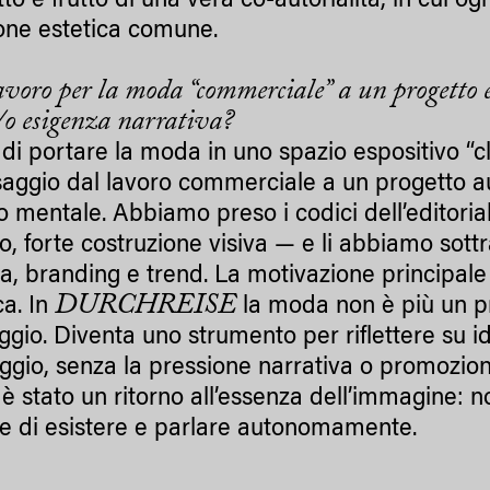
to è frutto di una vera co-autorialità, in cui 
one estetica comune.
voro per la moda “commerciale” a un progetto e
/o esigenza narrativa?
 di portare la moda in uno spazio espositivo 
saggio dal lavoro commerciale a un progetto a
 mentale. Abbiamo preso i codici dell’editoria
o, forte costruzione visiva — e li abbiamo sottra
a, branding e trend. La motivazione principale 
DURCHREISE
ca. In
la moda non è più un 
ggio. Diventa uno strumento per riflettere su i
gio, senza la pressione narrativa o promozional
è stato un ritorno all’essenza dell’immagine: 
e di esistere e parlare autonomamente.