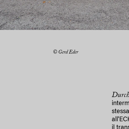
© Gerd Eder
Durch
interm
stessa
all'EC
il tra