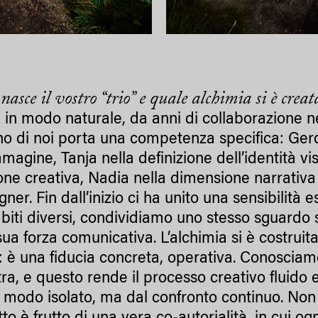
asce il vostro “trio” e quale alchimia si è creat
in modo naturale, da anni di collaborazione nel
 di noi porta una competenza specifica: Gerd 
mmagine, Tanja nella definizione dell’identità v
one creativa, Nadia nella dimensione narrativa 
gner. Fin dall’inizio ci ha unito una sensibilità
iti diversi, condividiamo uno stesso sguardo 
sua forza comunicativa. L’alchimia si è costrui
: è una fiducia concreta, operativa. Conosciamo
ltra, e questo rende il processo creativo fluid
 modo isolato, ma dal confronto continuo. Non e