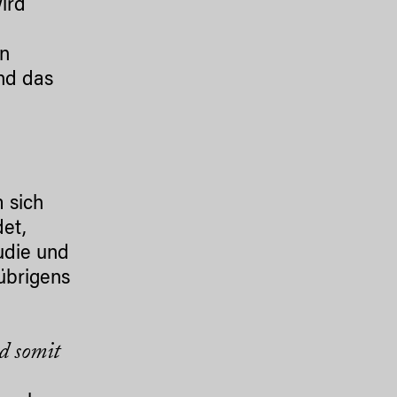
ird
en
nd das
 sich
det,
udie und
 übrigens
d somit