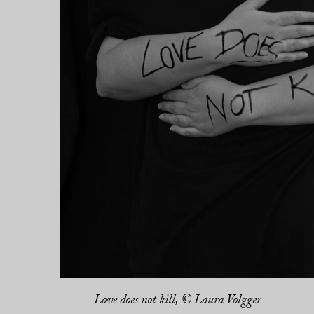
Love does not kill, © Laura Volgger