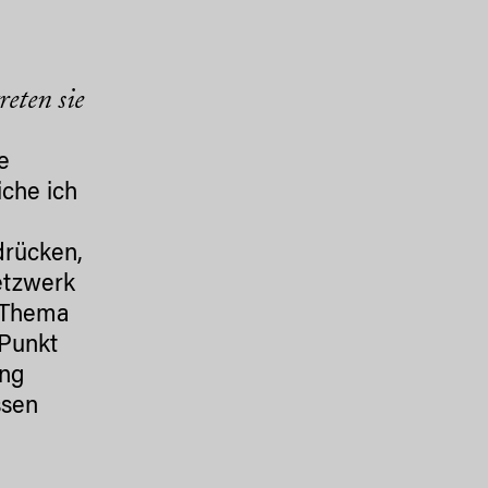
eten sie
e
iche ich
drücken,
etzwerk
Thema
 Punkt
ung
ssen