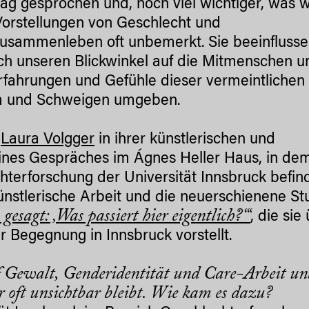
ag gesprochen und, noch viel wichtiger, was w
orstellungen von Geschlecht und
Zusammenleben oft unbemerkt. Sie beeinfluss
h unseren Blickwinkel auf die Mitmenschen u
fahrungen und Gefühle dieser vermeintlichen
ham und Schweigen umgeben.
t
Laura Volgger
in ihrer künstlerischen und
eines Gespräches im Ágnes Heller Haus, in dem
hterforschung der Universität Innsbruck befin
künstlerische Arbeit und die neuerschienene St
sagt: ‚Was passiert hier eigentlich?‘“
, die sie
r Begegnung in Innsbruck vorstellt.
f Gewalt, Genderidentität und Care-Arbeit un
er oft unsichtbar bleibt. Wie kam es dazu?