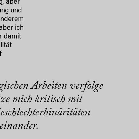
g, aber
rung und
 anderem
aber ich
r damit
ität
f
ischen Arbeiten verfolge
ze mich kritisch mit
eschlechterbinäritäten
seinander.