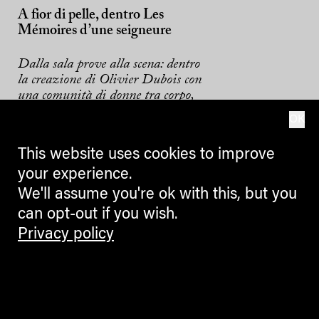
A fior di pelle, dentro Les
Mémoires d’une seigneure
Dalla sala prove alla scena: dentro
la creazione di Olivier Dubois con
una comunità di donne tra corpo,
memoria e trasformazione a
OK
Bolzano Danza 2026.
This website uses cookies to improve
MARIA QUINZ
your experience.
We'll assume you're ok with this, but you
can opt-out if you wish.
Privacy policy