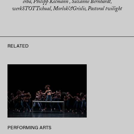
erba
Philipp Kolmann
Suzanne Bernhardt
,
,
,
werkSTOTTschual
Morlok&Grislis
Pastoral twilight
,
,
RELATED
PERFORMING ARTS