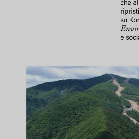
che al
ripris
su Kor
Envir
e soci