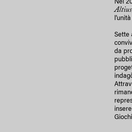
Nel 20
Altius
l’unit
Sette 
conviv
da pro
pubbli
proget
indagò
Attrav
rimane
repres
insere
Giochi