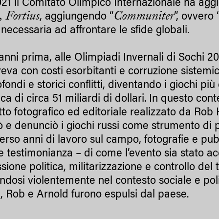
21 il Comitato Olimpico Internazionale ha agg
, Fortius
Communiter
, aggiungendo “
”, ovvero 
à necessaria ad affrontare le sfide globali.
anni prima, alle Olimpiadi Invernali di Sochi 20
eva con costi esorbitanti e corruzione sistemic
fondi e storici conflitti, diventando i giochi p
ca di circa 51 miliardi di dollari. In questo cont
to fotografico ed editoriale realizzato da Ro
 e denunciò i giochi russi come strumento di 
erso anni di lavoro sul campo, fotografie e pub
 testimonianza – di come l’evento sia stato a
sione politica, militarizzazione e controllo del t
ndosi violentemente nel contesto sociale e pol
, Rob e Arnold furono espulsi dal paese.