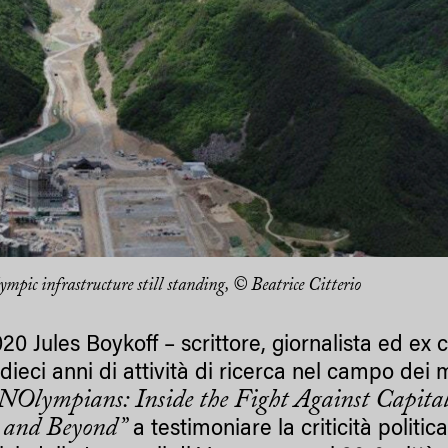
ic infrastructure still standing, © Beatrice Citterio
20 Jules Boykoff – scrittore, giornalista ed ex
 dieci anni di attività di ricerca nel campo dei 
NOlympians: Inside the Fight Against Capital
 and Beyond”
a testimoniare la criticità politi