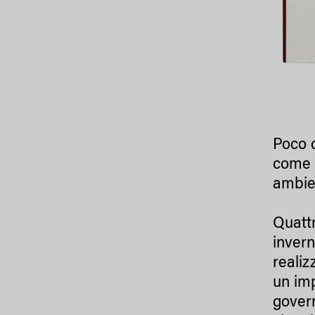
Poco d
come p
ambien
Quattr
invern
realiz
un imp
govern