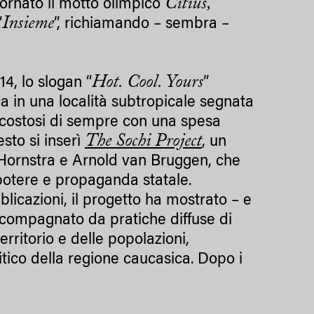
Citius,
iornato il motto olimpico
Insieme
“
”, richiamando – sembra –
Hot. Cool. Yours
14, lo slogan “
”
a in una località subtropicale segnata
iù costosi di sempre con una spesa
The Sochi Project
esto si inserì
, un
b Hornstra e Arnold van Bruggen, che
potere e propaganda statale.
blicazioni, il progetto ha mostrato – e
ccompagnato da pratiche diffuse di
erritorio e delle popolazioni,
itico della regione caucasica. Dopo i