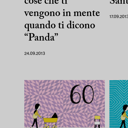
cose che ti
Sant
vengono in mente
17.09.201
quando ti dicono
“Panda”
24.09.2013