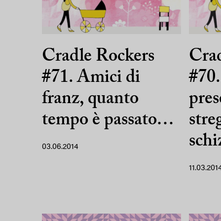
Cradle Rockers
Crad
#71. Amici di
#70.
franz, quanto
pres
tempo è passato…
stre
sch
03.06.2014
11.03.201