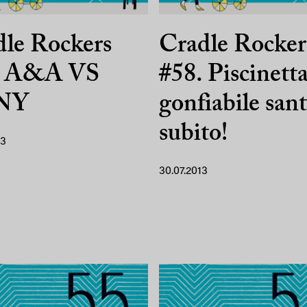
le Rockers
Cradle Rocker
. A&A VS
#58. Piscinett
NY
gonfiabile san
subito!
13
30.07.2013