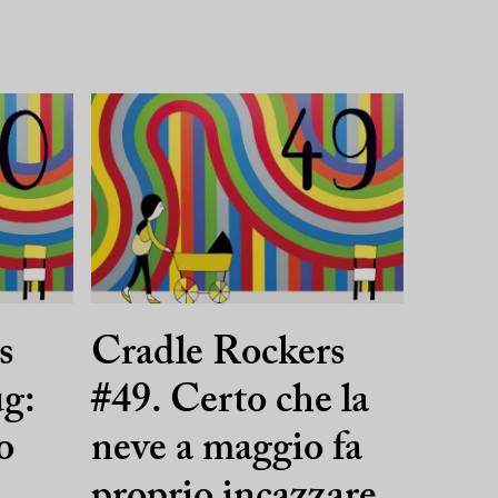
s
Cradle Rockers
ug:
#49. Certo che la
o
neve a maggio fa
proprio incazzare.