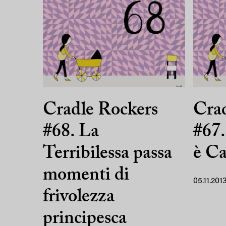
Cradle Rockers
Crad
#68. La
#67.
Terribilessa passa
è Ca
momenti di
05.11.201
frivolezza
principesca