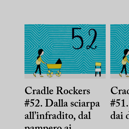
Cradle Rockers
Crad
#52. Dalla sciarpa
#51.
all’infradito, dal
dai 
pampero ai