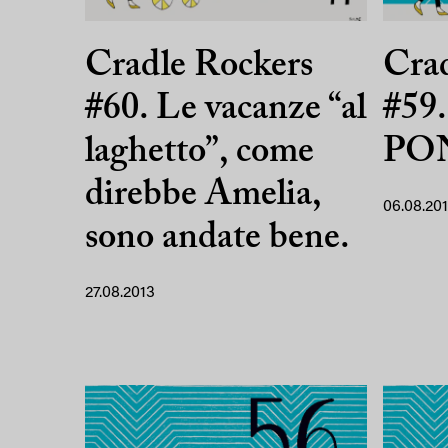
Cradle Rockers
Crad
#60. Le vacanze “al
#59
laghetto”, come
PO
direbbe Amelia,
06.08.20
sono andate bene.
27.08.2013