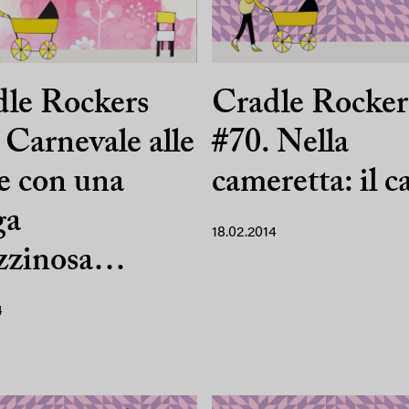
le Rockers
Cradle Rocker
 Carnevale alle
#70. Nella
e con una
cameretta: il c
ga
18.02.2014
izzinosa…
4