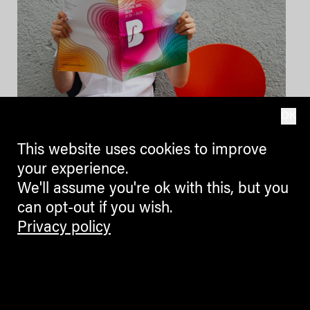
OK
Bolzano Festival
This website uses cookies to improve
Bozen e il colorato
your experience.
We'll assume you're ok with this, but you
imbarazzo della scelta
can opt-out if you wish.
Privacy policy
Riparte dal primo agosto il Bolzano
Festival Bozen, l’evento degli eventi
per la musica colta a Bolzano. Il
festival dei ...