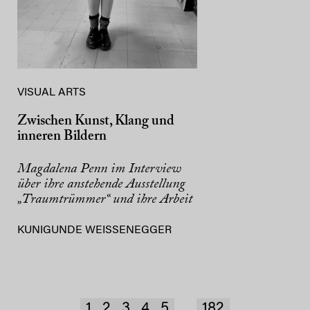
VISUAL ARTS
Zwischen Kunst, Klang und
inneren Bildern
Magdalena Penn im Interview
über ihre anstehende Ausstellung
„Traumtrümmer“ und ihre Arbeit
KUNIGUNDE WEISSENEGGER
1
2
3
4
5
182
...