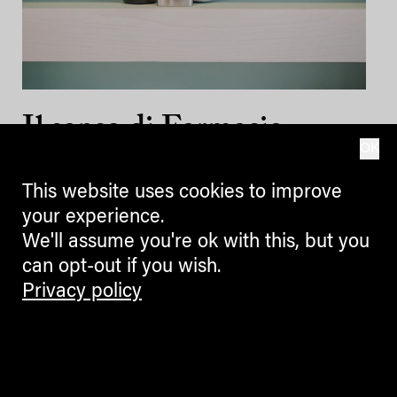
Il senso di Farmacia
OK
Dobbiaco per fiori ed
This website uses cookies to improve
erbe
your experience.
We'll assume you're ok with this, but you
22.07.2022
can opt-out if you wish.
Privacy policy