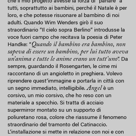
che il mio progetto avesse la forza di “parlare” a
tutti, soprattutto ai bambini, perché il Natale è per
loro, e che potesse risuonare al bambino di noi
adulti. Quando Wim Wenders girò il suo
straordinario “Il cielo sopra Berlino” introdusse la
voce fuori campo che recitava la poesia di Peter
Quando il bambino era bambino, non
Handke: “
sapeva di essere un bambino, per lui tutto aveva
un’anima e tutte le anime erano un tutt’uno
”. Da
sempre, guardando il Rosengarten, le cime mi
raccontano di un angioletto in preghiera. Volevo
riprendere quest’immagine e portarla in città con
Angel
un segno immediato, intelligibile.
è un
corsivo, un mio corsivo, che ho reso con un
materiale a specchio. Si tratta di acciaio
supermirror montato su un supporto di
poliuretano rosa, colore che riassume il fenomeno
straordinario del tramonto del Catinaccio.
L’installazione si mette in relazione con noi e con