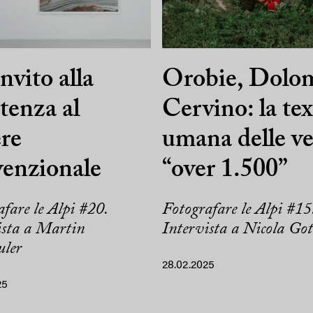
nvito alla
Orobie, Dolom
stenza al
Cervino: la te
re
umana delle ve
enzionale
“over 1.500”
fare le Alpi #20.
Fotografare le Alpi #15
ista a Martin
Intervista a Nicola Got
uler
28.02.2025
25