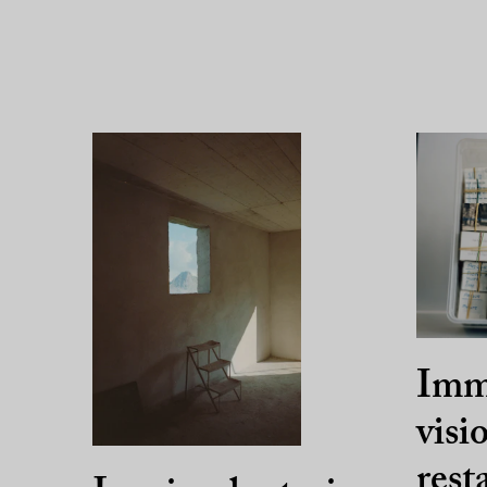
Immo
visi
rest