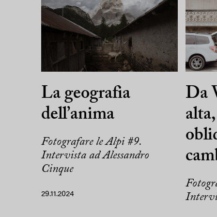
La geografia
Da V
dell’anima
alta
obli
Fotografare le Alpi #9.
cam
Intervista ad Alessandro
Cinque
Fotogra
29.11.2024
Interv