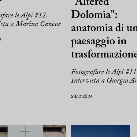
"Altered
Dolomia":
fare le Alpi #12.
ista a Marina Caneve
anatomia di u
paesaggio in
5
trasformazion
Fotografare le Alpi #11
Intervista a Giorgia Ar
23.12.2024