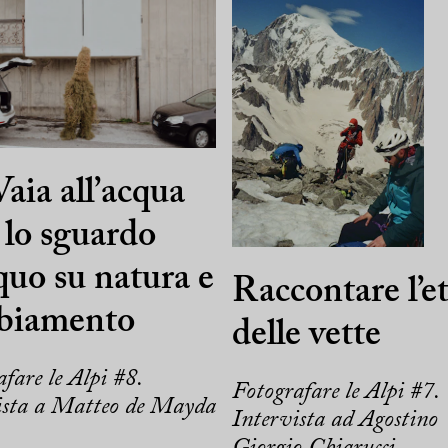
aia all’acqua
, lo sguardo
quo su natura e
Raccontare l’et
biamento
delle vette
fare le Alpi #8.
Fotografare le Alpi #7.
ista a Matteo de Mayda
Intervista ad Agostino
Giorgio Chiarucci