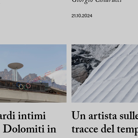
4
21.10.2024
rdi intimi
Un artista sull
e Dolomiti in
tracce del tem