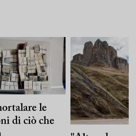
rtalare le
oni di ciò che
a