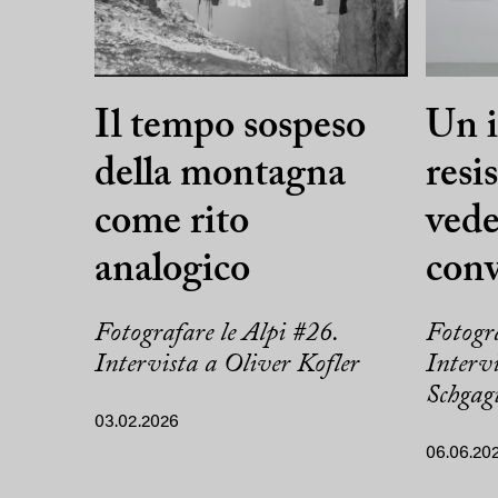
Il tempo sospeso
Un i
della montagna
resi
come rito
vede
analogico
conv
Fotografare le Alpi #26.
Fotogra
Intervista a Oliver Kofler
Interv
Schgag
03.02.2026
06.06.20