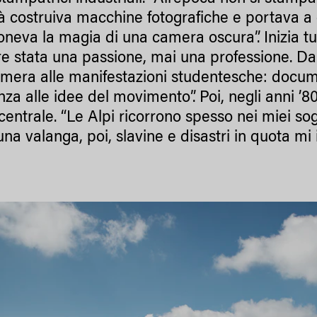
à costruiva macchine fotografiche e portava a ca
eva la magia di una camera oscura”. Inizia tutt
 stata una passione, mai una professione. Da 
amera alle manifestazioni studentesche: docum
nza alle idee del movimento”. Poi, negli anni ’8
centrale. “Le Alpi ricorrono spesso nei miei so
una valanga, poi, slavine e disastri in quota mi 