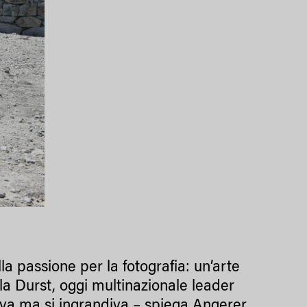
ella passione per la fotografia: un’arte
lla Durst, oggi multinazionale leader
pava ma si ingrandiva – spiega Angerer