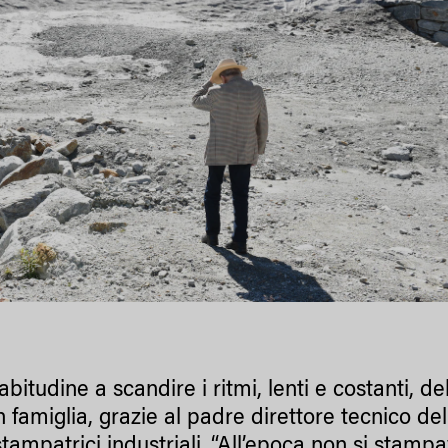
’abitudine a scandire i ritmi, lenti e costanti, d
n famiglia, grazie al padre direttore tecnico de
stampatrici industriali. “All’epoca non si stam