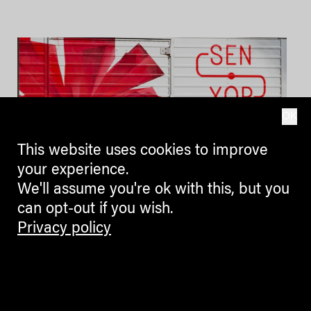
OK
This website uses cookies to improve
your experience.
We'll assume you're ok with this, but you
can opt-out if you wish.
Privacy policy
SEN | XOR, a private
experience @ transart
with kvsu +