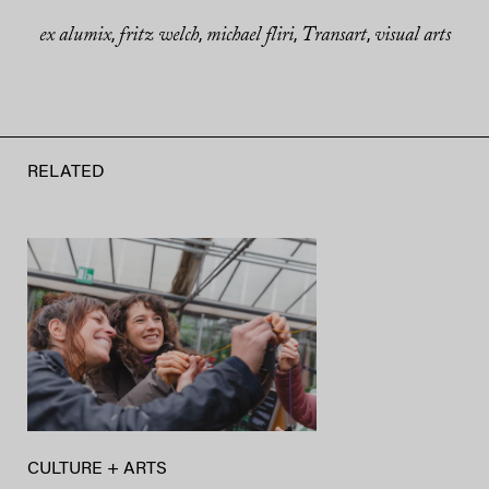
ex alumix
fritz welch
michael fliri
Transart
visual arts
,
,
,
,
RELATED
CULTURE + ARTS