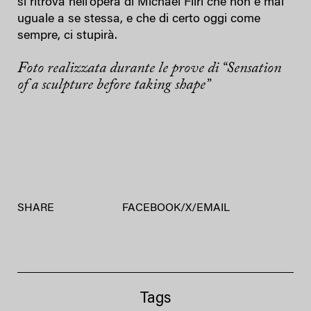
si ritrova nell’opera di Michael Fliri che non è mai
uguale a se stessa, e che di certo oggi come
sempre, ci stupirà.
Foto realizzata durante le prove di “Sensation
of a sculpture before taking shape”
SHARE
FACEBOOK
/
X
/
EMAIL
Tags