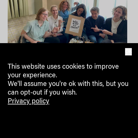
OK
This website uses cookies to improve
Fashion For Future
your experience.
We'll assume you're ok with this, but you
19.04.2023
can opt-out if you wish.
Privacy policy