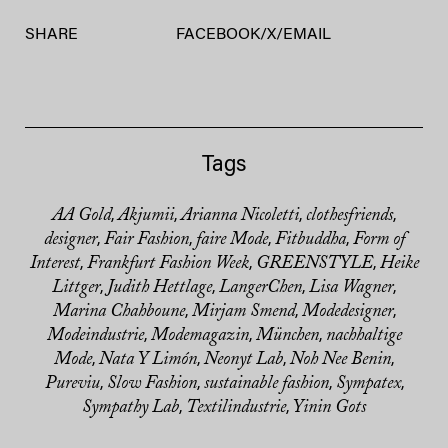
SHARE
FACEBOOK
/
X
/
EMAIL
Tags
AA Gold
Akjumii
Arianna Nicoletti
clothesfriends
,
,
,
,
designer
Fair Fashion
faire Mode
Fitbuddha
Form of
,
,
,
,
Interest
Frankfurt Fashion Week
GREENSTYLE
Heike
,
,
,
Littger
Judith Hettlage
LangerChen
Lisa Wagner
,
,
,
,
Marina Chahboune
Mirjam Smend
Modedesigner
,
,
,
Modeindustrie
Modemagazin
München
nachhaltige
,
,
,
Mode
Nata Y Limón
Neonyt Lab
Noh Nee Benin
,
,
,
,
Pureviu
Slow Fashion
sustainable fashion
Sympatex
,
,
,
,
Sympathy Lab
Textilindustrie
Yinin Gots
,
,