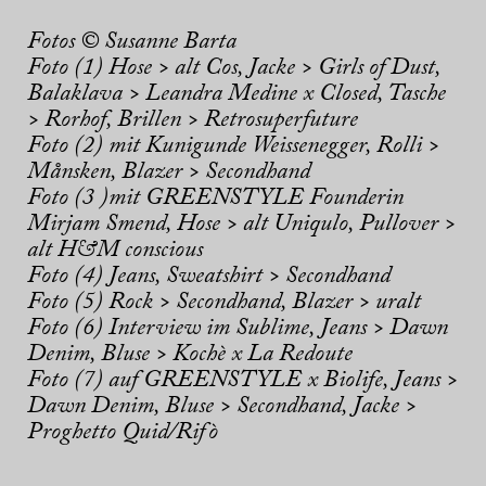
Fotos
©
Susanne Barta
Foto (1) Hose > alt Cos, Jacke > Girls of Dust,
Balaklava > Leandra Medine x Closed, Tasche
> Rorhof, Brillen > Retrosuperfuture
Foto (2) mit Kunigunde Weissenegger, Rolli >
Månsken, Blazer > Secondhand
Foto (3 )mit GREENSTYLE Founderin
Mirjam Smend, Hose > alt Uniqulo, Pullover >
alt H&M conscious
Foto (4) Jeans, Sweatshirt > Secondhand
Foto (5) Rock > Secondhand, Blazer > uralt
Foto (6) Interview im Sublime, Jeans > Dawn
Denim, Bluse > Kochè x La Redoute
Foto (7) auf GREENSTYLE x Biolife, Jeans >
Dawn Denim, Bluse > Secondhand, Jacke >
Proghetto Quid/Rifò