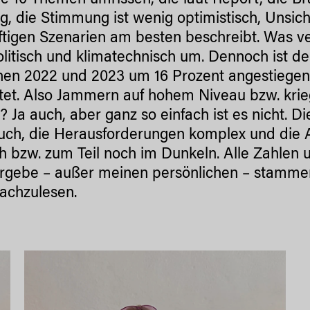
ie 10 Themen umrissen, die laut Report, die B
, die Stimmung ist wenig optimistisch, Unsicher
tigen Szenarien am besten beschreibt. Was ver
litisch und klimatechnisch um. Dennoch ist der 
hen 2022 und 2023 um 16 Prozent angestiegen
et. Also Jammern auf hohem Niveau bzw. kriegt
 Ja auch, aber ganz so einfach ist es nicht. D
ch, die Herausforderungen komplex und die A
h bzw. zum Teil noch im Dunkeln. Alle Zahlen 
rgebe – außer meinen persönlichen – stammen
nachzulesen.