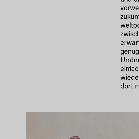
und d
vorweg
zukünf
weltpo
zwisc
erwart
genug?
Umbru
einfac
wiede
dort 