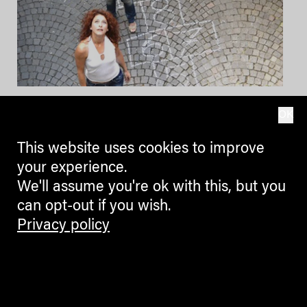
THURSDAY
OK
17.10.2013
This website uses cookies to improve
your experience.
We'll assume you're ok with this, but you
Musik quiz, art education in
can opt-out if you wish.
Museion, Tanz Performance in
Privacy policy
Lana, Truckfighters, La Stanza
dell’Orso al Carambolage
14.10.2013