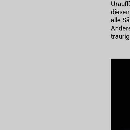
Urauff
diesen
alle S
Andere
traurig