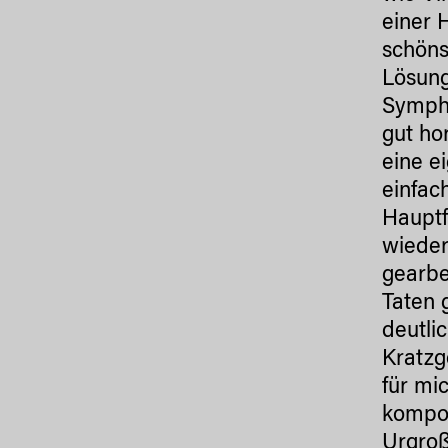
einer 
schöns
Lösung
Sympho
gut ho
eine e
einfac
Hauptf
wieder
gearbe
Taten 
deutli
Kratzg
für mi
kompon
Urgroß