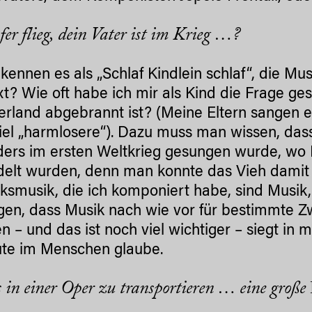
er flieg, dein Vater ist im Krieg …?
r kennen es als „Schlaf Kindlein schlaf“, die Mu
xt? Wie oft habe ich mir als Kind die Frage gest
land abgebrannt ist? (Meine Eltern sangen es 
iel „harmlosere“). Dazu muss man wissen, dass 
ers im ersten Weltkrieg gesungen wurde, wo
elt wurden, denn man konnte das Vieh damit füt
lksmusik, die ich komponiert habe, sind Musik,
igen, dass Musik nach wie vor für bestimmte 
n – und das ist noch viel wichtiger – siegt in 
te im Menschen glaube.
s in einer Oper zu transportieren … eine große