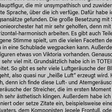
Hauptfigur, die mir unsympathisch und zuwider
te Sprache, über die ich verfüge. Dafür habe 
sansätze gefunden. Die große Besetzung mit 
nieorchester hat mir sehr geholfen, denn mi
rizontal-harmonisch arbeiten. Es gibt auch Teil
igene Stimme spielt, um die vielen Facetten de
h in eine Schublade wegpacken kann. Außerdem
iguren etwas von Viktoria vorhanden. Genaus
 sehr viel mit. Grundsätzlich habe ich in TOTEI
itet. So gibt es sehr viele Luftgeräusche der 
geht, also quasi nur „heiße Luft“ erzeugt wird.
ch, denn ich finde diese Luft- und Atemgeräus
eräusche der Streicher, die im ersten Moment
ch sehr ästhetisch klingen. Außerdem habe ich 
iert oder setze Zitate ein, beispielsweise ei
vaters, dem Komponisten Jepele Frontull, oder