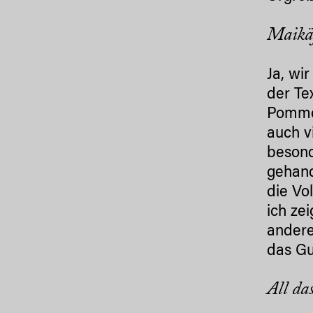
Maikäf
Ja, wi
der Te
Pommer
auch v
besond
gehand
die Vo
ich ze
andere
das Gu
All da