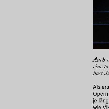
Auch w
eine p
hast d
Als er
Opern-
je län
wie Vi