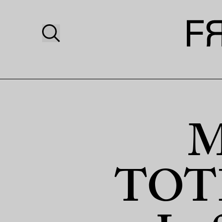
M
TOTE