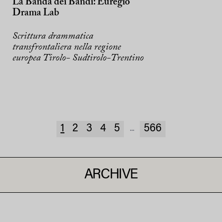
La Banda dei Bandi: Euregio
Drama Lab
Scrittura drammatica
transfrontaliera nella regione
europea Tirolo- Sudtirolo-Trentino
1
2
3
4
5
566
...
ARCHIVE