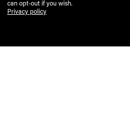
can opt-out if you wish.
BLOGGERS
Privacy policy
Kunst als politischer Körper
Sophie Lazari im Interview
ANDREAS HEILER
CULTURE + ARTS