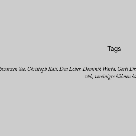
Tags
hwarzen See
Christoph Kail
Dea Loher
Dominik Warta
Gerti Dr
,
,
,
,
vbb
vereinigte bühnen b
,