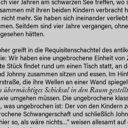
ach vier Jahren am schwarzen See treffen, wo si
usammen mit ihren beiden Kindern verbracht ha
s nicht mehr. Sie haben sich ineinander verli
en. Seitdem sind vier Jahre vergangen, ohne
gesehen hätten.
her greift in die Requisitenschachtel des anti
ie: Wir haben eine ungebrochene Einheit von
e Stück findet rund um einen Tisch statt, an 
nd Johnny zusammen sitzen und essen. Im Hint
straße, die ihre Wellen an einer Wand spiegel
in übermächtiges Schicksal in den Raum gestell
wie umgehen müssen. Die ungebrochene klassi
e, was ungebrochen ist: Der von den Kindern z
ochene Schwangerschaft und schließlich John
hier so, als wäre nichts…” weisen allesamt auf