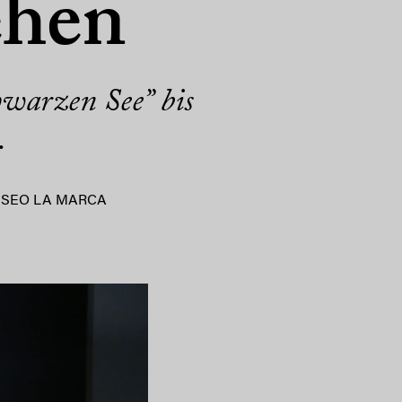
ehen
warzen See” bis
.
ESEO LA MARCA