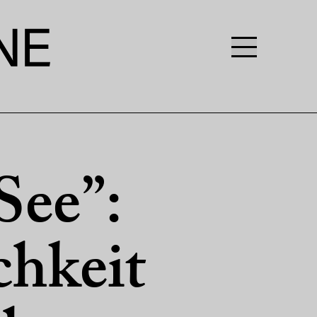
See”:
chkeit