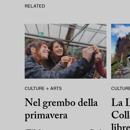
RELATED
CULTURE + ARTS
CULTURE
Nel grembo della
La L
primavera
Coll
libr