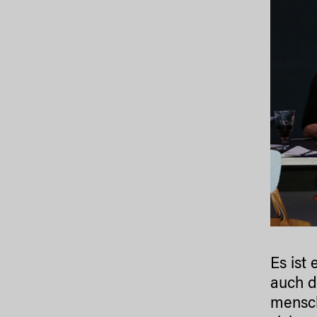
Es ist
auch 
mensch