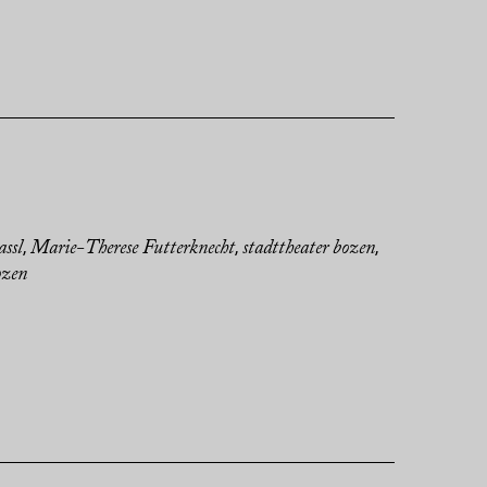
assl
Marie-Therese Futterknecht
stadttheater bozen
,
,
,
ozen