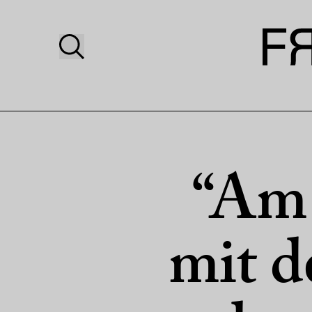
“Am 
mit d