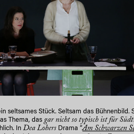
 ein seltsames Stück. Seltsam das Bühnenbild.
gar nicht so typisch ist für Süd
das Thema, das
Dea Lohers
Am Schwarzen S
lich. In
Drama “