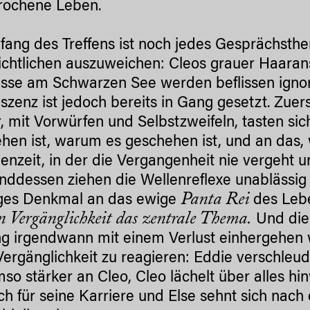
rochene Leben.
ang des Treffens ist noch jedes Gesprächsth
ichtlichen auszuweichen: Cleos grauer Haarans
isse am Schwarzen See werden beflissen ignor
szenz ist jedoch bereits in Gang gesetzt. Zue
r, mit Vorwürfen und Selbstzweifeln, tasten si
hen ist, warum es geschehen ist, und an das,
enzeit, in der die Vergangenheit nie vergeht 
ddessen ziehen die Wellenreflexe unablässig 
Panta Rei
ges Denkmal an das ewige
des Leb
n Vergänglichkeit das zentrale Thema.
Und die
g irgendwann mit einem Verlust einhergehen wi
Vergänglichkeit zu reagieren: Eddie verschle
mso stärker an Cleo, Cleo lächelt über alles hi
ch für seine Karriere und Else sehnt sich nach 