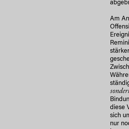
abgeb
Am Anf
Offens
Ereign
Remini
stärke
gesche
Zwisch
Währen
ständi
sonder
Bindun
diese 
sich u
nur no