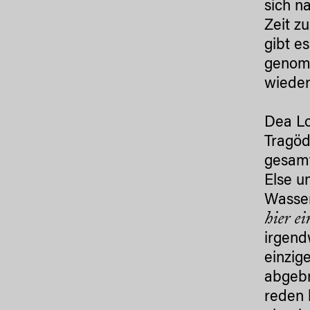
sich n
Zeit z
gibt e
genomm
wieder
Dea Lo
Tragöd
gesamt
Else u
Wasser
hier e
irgend
einzig
abgebr
reden 