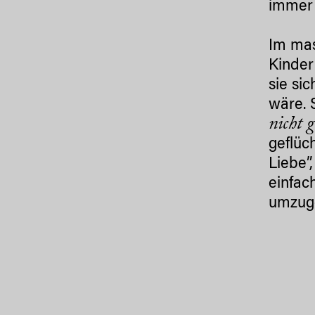
immer 
Im mas
Kinder
sie si
wäre. 
nicht g
geflüc
Liebe”
einfac
umzug