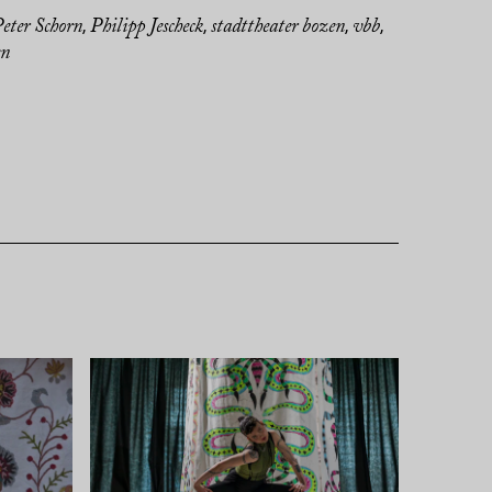
eter Schorn
Philipp Jescheck
stadttheater bozen
vbb
,
,
,
,
en