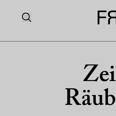
Zei
Räube