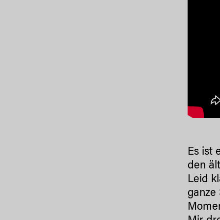
Es ist
den äl
Leid k
ganze 
Moment