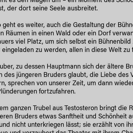
eht es den Magen um – ein Moment des Schocks,
st, der dort seine Seele ausbreitet.
 geht es weiter, auch die Gestaltung der Bühn
on Räumen in einen Wald oder ein Dorf verwand
uers viel Platz, um sich selbst ein Bühnenbild
 eingeladen zu werden, allen in diese Welt zu 
uber, zu dessen Hauptmann sich der ältere B
en des jüngeren Bruders glaubt, die Liebe des
n, sprechen von unserer Zeit, um dann wiede
Plünderungen fortzufahren.
sem ganzen Trubel aus Testosteron bringt die R
teren Bruders etwas Sanftheit und Schönheit au
und nicht unterkriegen lässt; sie erzählt von i