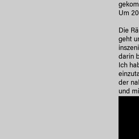
gekomm
Um 20:
Die Rä
geht u
inszeni
darin 
Ich ha
einzut
der na
und mi