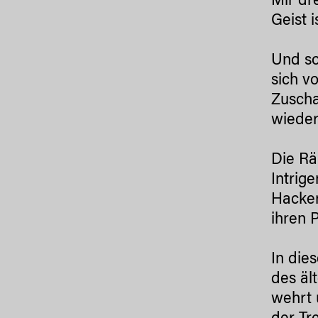
Mir dr
Geist i
Und so
sich v
Zuscha
wieder
Die Rä
Intrig
Hacker
ihren 
In die
des äl
wehrt 