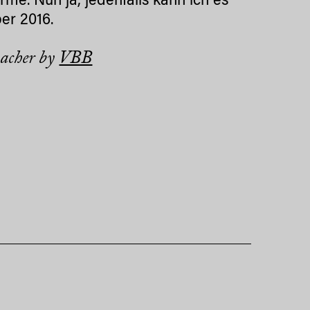
me. Nun ja, jedenfalls kann ich es
ber 2016.
hacher by
VBB