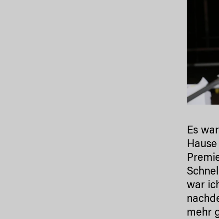
Es war
Hause 
Premie
Schnel
war ic
nachde
mehr g