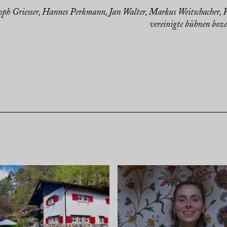
oph Griesser
Hannes Perkmann
Jan Walter
Markus Weitschacher
P
,
,
,
,
vereinigte bühnen boz