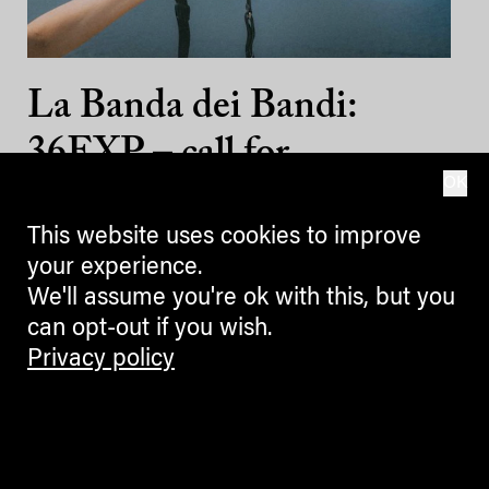
La Banda dei Bandi:
36EXP – call for
OK
exposed, unprocessed
This website uses cookies to improve
roll films
your experience.
We'll assume you're ok with this, but you
10.05.2018
can opt-out if you wish.
Privacy policy