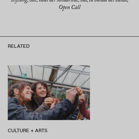
stiftung
call
haus der solidarität
hds
la banda dei bandi
,
,
,
,
,
Open Call
RELATED
CULTURE + ARTS