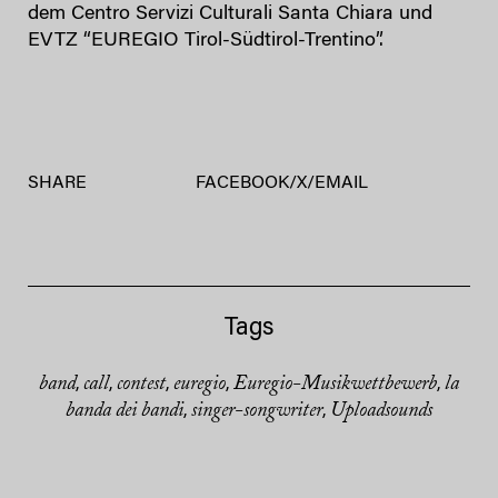
dem Centro Servizi Culturali Santa Chiara und
EVTZ “EUREGIO Tirol-Südtirol-Trentino”.
SHARE
FACEBOOK
/
X
/
EMAIL
Tags
band
call
contest
euregio
Euregio-Musikwettbewerb
la
,
,
,
,
,
banda dei bandi
singer-songwriter
Uploadsounds
,
,