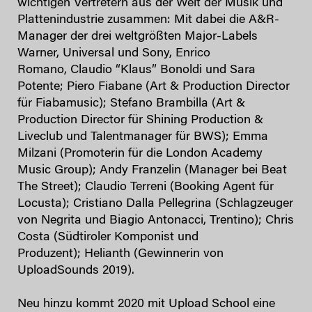
wichtigen Vertretern aus der Welt der Musik und
Plattenindustrie zusammen: Mit dabei die A&R-
Manager der drei weltgrößten Major-Labels
Warner, Universal und Sony, Enrico
Romano, Claudio “Klaus” Bonoldi und Sara
Potente; Piero Fiabane (Art & Production Director
für Fiabamusic); Stefano Brambilla (Art &
Production Director für Shining Production &
Liveclub und Talentmanager für BWS); Emma
Milzani (Promoterin für die London Academy
Music Group); Andy Franzelin (Manager bei Beat
The Street); Claudio Terreni (Booking Agent für
Locusta); Cristiano Dalla Pellegrina (Schlagzeuger
von Negrita und Biagio Antonacci, Trentino); Chris
Costa (Südtiroler Komponist und
Produzent); Helianth (Gewinnerin von
UploadSounds 2019).
Neu hinzu kommt 2020 mit Upload School eine