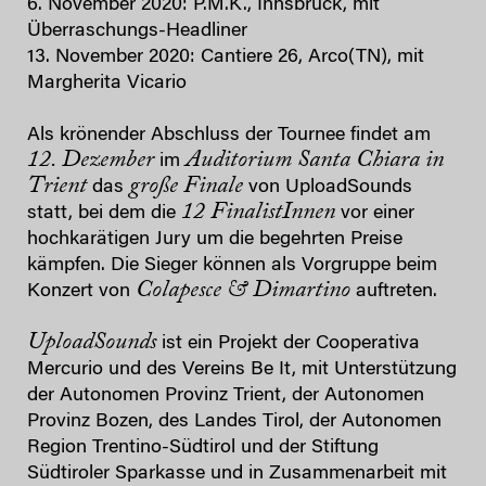
6. November 2020​: ​P.M.K., Innsbruck​, mit
Überraschungs-Headliner
13. November 2020​: ​Cantiere 26, Arco​(TN), mit
Margherita Vicario
Als krönender Abschluss der Tournee findet am
12. Dezember
Auditorium Santa Chiara in
im
Trient
große Finale
das
von UploadSounds
12 FinalistInnen
statt, bei dem die
vor einer
hochkarätigen Jury um die begehrten Preise
kämpfen. Die Sieger können als Vorgruppe beim
Colapesce & Dimartino
Konzert von
auftreten.
UploadSounds
ist ein Projekt der Cooperativa
Mercurio und des Vereins Be It, mit Unterstützung
der Autonomen Provinz Trient, der Autonomen
Provinz Bozen, des Landes Tirol, der Autonomen
Region Trentino-Südtirol und der Stiftung
Südtiroler Sparkasse und in Zusammenarbeit mit