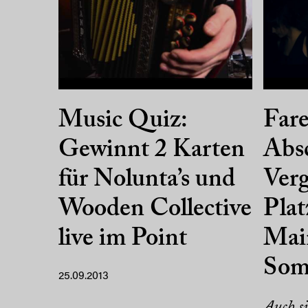
Fare
Music Quiz:
Abs
Gewinnt 2 Karten
Ver
für Nolunta’s und
Plat
Wooden Collective
Main
live im Point
Som
25.09.2013
Auch si