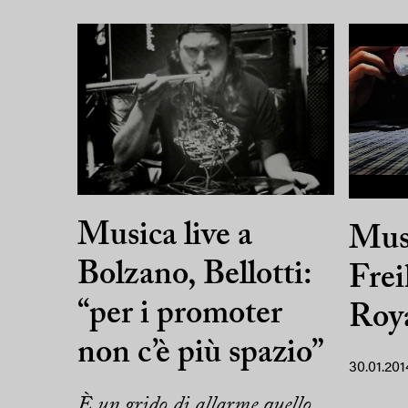
Musica live a
Mus
Bolzano, Bellotti:
Frei
“per i promoter
Roya
non c’è più spazio”
30.01.201
È un grido di allarme quello