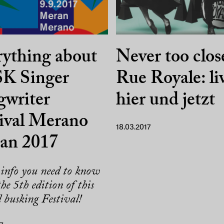
ything about
Never too clos
K Singer
Rue Royale: li
gwriter
hier und jetzt
ival Merano
18.03.2017
an 2017
 info you need to know
he 5th edition of this
 busking Festival!