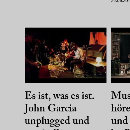
22.06.201
Es ist, was es ist.
Mus
John Garcia
höre
unplugged und
und 