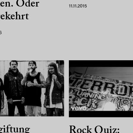
len. Oder
11.11.2015
ekehrt
6
giftung
Rock Quiz: