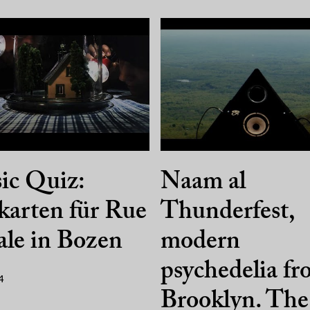
ic Quiz:
Naam al
karten für Rue
Thunderfest,
le in Bozen
modern
psychedelia f
4
Brooklyn. The