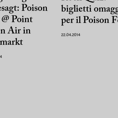
sagt: Poison
biglietti omag
 @ Point
per il Poison F
n Air in
22.04.2014
markt
14