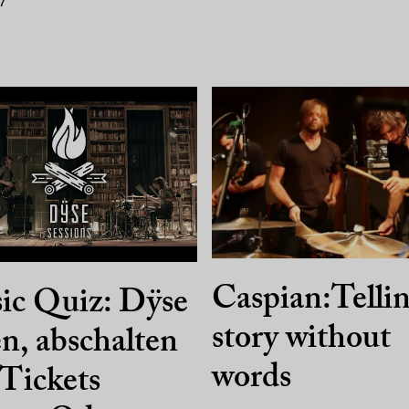
7
Caspian:Tellin
ic Quiz: Dÿse
story without
n, abschalten
words
Tickets