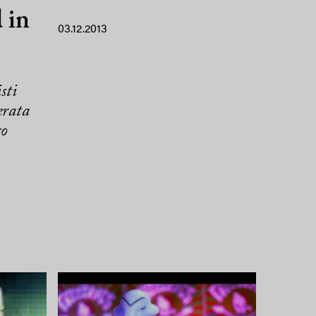
 in
03.12.2013
sti
erata
ro