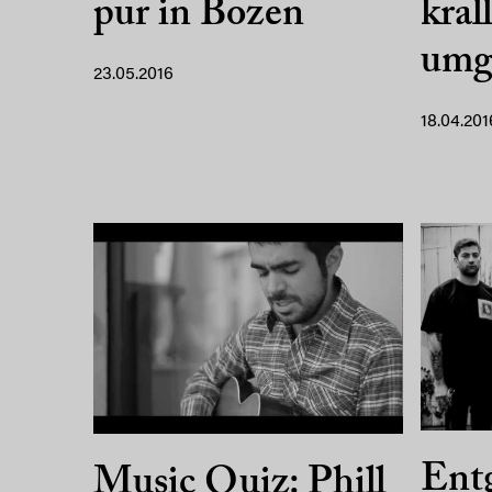
pur in Bozen
kral
umg
23.05.2016
18.04.201
Ent
Music Quiz: Phill