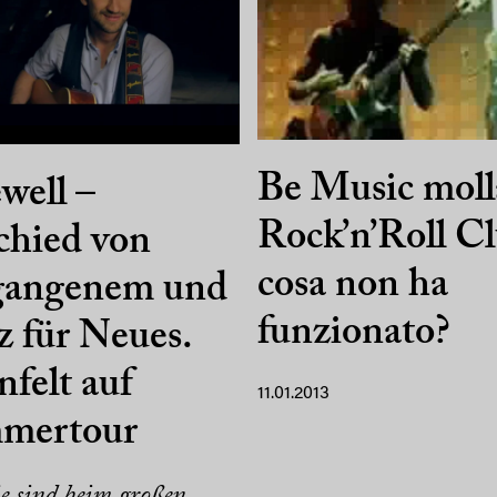
Be Music molla
well –
Rock’n’Roll Cl
chied von
cosa non ha
gangenem und
funzionato?
z für Neues.
felt auf
11.01.2013
mertour
e sind beim großen