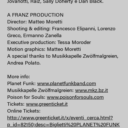
Jovanotti, Raiz, Sally Doherty e Dan Black.
A FRANZ PRODUCTION
Director: Matteo Moretti
Shooting & editing: Francesco Elipanni, Lorenzo
Greco, Ermanno Zanella
Executive production: Tessa Moroder
Motion graphics: Matteo Moretti
A special thanks to Musikkapelle Zwölfmalgreien,
Andrea Polato.
More info:
Planet Funk:
www.planetfunkband.com
Musikkapelle Zwölfmalgreien:
www.mkz.bz.it
Poison for Souls:
www.poisonforsouls.com
Tickets:
www.greenticket.it
Online Tickets:
http://www.greenticket.it/x/eventi_cerca.html?
p_id=82150;desc=Biglietti%20PLANET%20FUNK