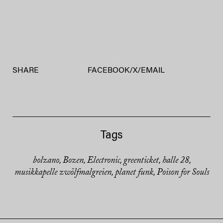
SHARE
FACEBOOK
/
X
/
EMAIL
Tags
bolzano
Bozen
Electronic
greenticket
halle 28
,
,
,
,
,
musikkapelle zwölfmalgreien
planet funk
Poison for Souls
,
,