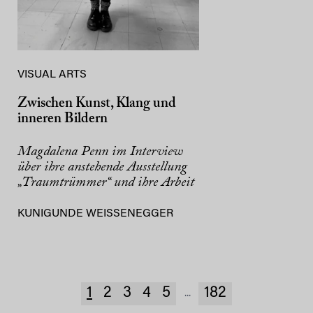
VISUAL ARTS
Zwischen Kunst, Klang und
inneren Bildern
Magdalena Penn im Interview
über ihre anstehende Ausstellung
„Traumtrümmer“ und ihre Arbeit
KUNIGUNDE WEISSENEGGER
1
2
3
4
5
182
...