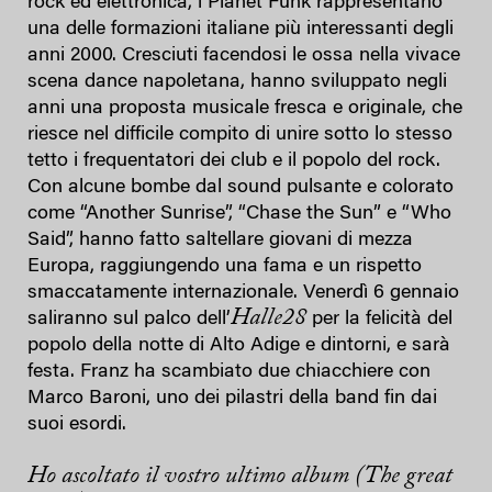
rock ed elettronica, i Planet Funk rappresentano
una delle formazioni italiane più interessanti degli
anni 2000. Cresciuti facendosi le ossa nella vivace
scena dance napoletana, hanno sviluppato negli
anni una proposta musicale fresca e originale, che
riesce nel difficile compito di unire sotto lo stesso
tetto i frequentatori dei club e il popolo del rock.
Con alcune bombe dal sound pulsante e colorato
come “Another Sunrise”, “Chase the Sun” e “Who
Said”, hanno fatto saltellare giovani di mezza
Europa, raggiungendo una fama e un rispetto
smaccatamente internazionale. Venerdì 6 gennaio
Halle28
saliranno sul palco dell’
per la felicità del
popolo della notte di Alto Adige e dintorni, e sarà
festa. Franz ha scambiato due chiacchiere con
Marco Baroni, uno dei pilastri della band fin dai
suoi esordi.
Ho ascoltato il vostro ultimo album (
The great