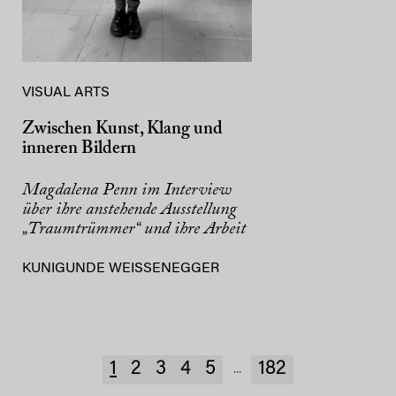
VISUAL ARTS
Zwischen Kunst, Klang und
inneren Bildern
Magdalena Penn im Interview
über ihre anstehende Ausstellung
„Traumtrümmer“ und ihre Arbeit
KUNIGUNDE WEISSENEGGER
1
2
3
4
5
182
...