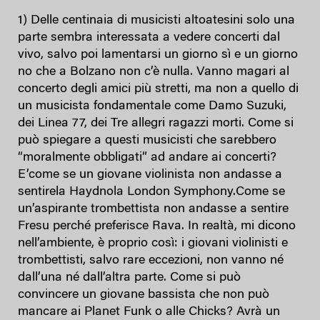
1) Delle centinaia di musicisti altoatesini solo una
parte sembra interessata a vedere concerti dal
vivo, salvo poi lamentarsi un giorno sì e un giorno
no che a Bolzano non c’è nulla. Vanno magari al
concerto degli amici più stretti, ma non a quello di
un musicista fondamentale come Damo Suzuki,
dei Linea 77, dei Tre allegri ragazzi morti. Come si
può spiegare a questi musicisti che sarebbero
“moralmente obbligati” ad andare ai concerti?
E’come se un giovane violinista non andasse a
sentirela Haydnola London Symphony.Come se
un’aspirante trombettista non andasse a sentire
Fresu perché preferisce Rava. In realtà, mi dicono
nell’ambiente, è proprio così: i giovani violinisti e
trombettisti, salvo rare eccezioni, non vanno né
dall’una né dall’altra parte. Come si può
convincere un giovane bassista che non può
mancare ai Planet Funk o alle Chicks? Avrà un