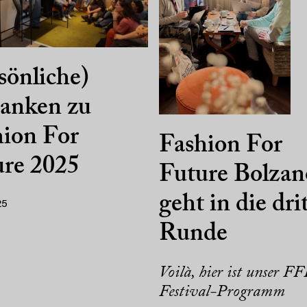
sönliche)
anken zu
ion For
Fashion For
ure 2025
Future Bolzan
geht in die dri
25
Runde
Voilà, hier ist unser F
Festival-Programm