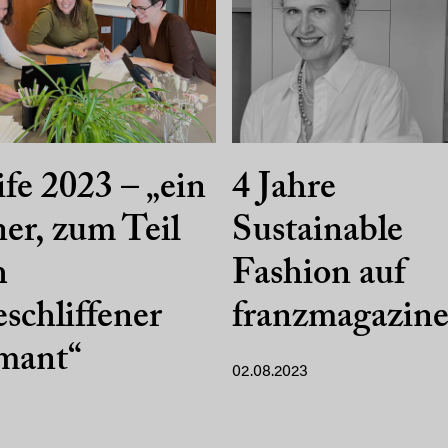
ife 2023 – „ein
4 Jahre
ner, zum Teil
Sustainable
h
Fashion auf
schliffener
franzmagazin
mant“
02.08.2023
3