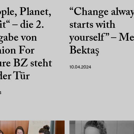
ple, Planet,
“Change alwa
it“ – die 2.
starts with
gabe von
yourself” – M
ion For
Bektaş
re BZ steht
10.04.2024
der Tür
4