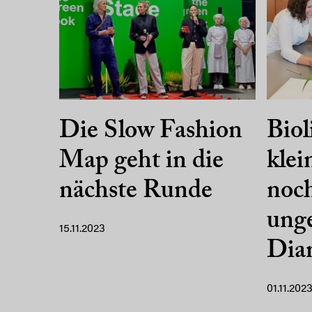
Die Slow Fashion
Biol
Map geht in die
klei
nächste Runde
noc
unge
15.11.2023
Dia
01.11.202