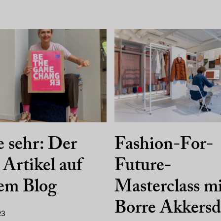
e sehr: Der
Fashion-For-
 Artikel auf
Future-
em Blog
Masterclass m
Borre Akkersd
23