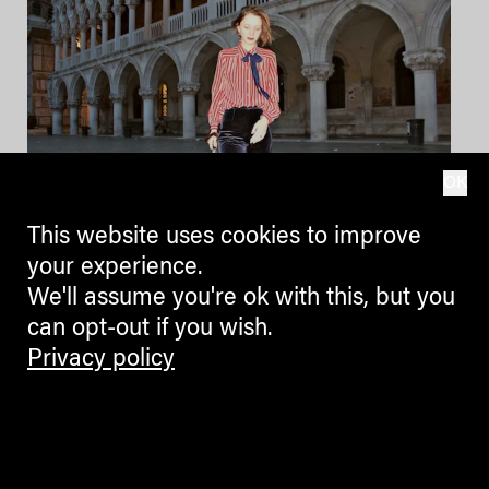
OK
This website uses cookies to improve
your experience.
We'll assume you're ok with this, but you
Die VinTAGE der
can opt-out if you wish.
Judith Bradlwarter
Privacy policy
12.06.2019