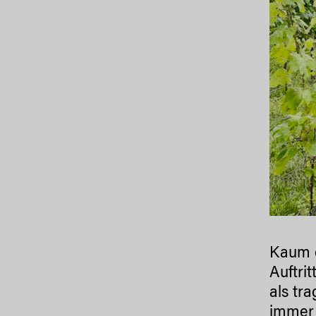
Kaum e
Auftri
als tr
immer 