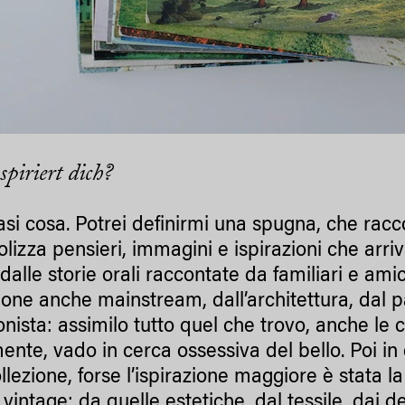
spiriert dich?
asi cosa. Potrei definirmi una spugna, che racc
lizza pensieri, immagini e ispirazioni che arriv
 dalle storie orali raccontate da familiari e amici
sione anche mainstream, dall’architettura, dal 
onista: assimilo tutto quel che trovo, anche le 
mente, vado in cerca ossessiva del bello. Poi i
llezione, forse l’ispirazione maggiore è stata l
i vintage: da quelle estetiche, dal tessile, dai d