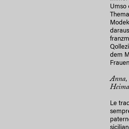
Umso e
Thema 
Modeko
daraus
franzm
Qollez
dem Mo
Frauen
Anna, 
Heimat
Le tra
sempre
paterne
sicilia