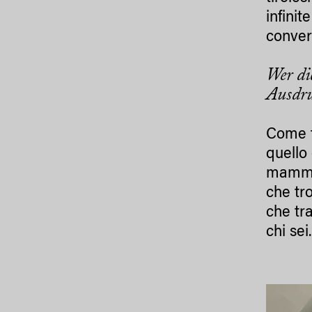
infinit
conver
Wer di
Ausdru
Come t
quello
mamma 
che tr
che tr
chi sei.