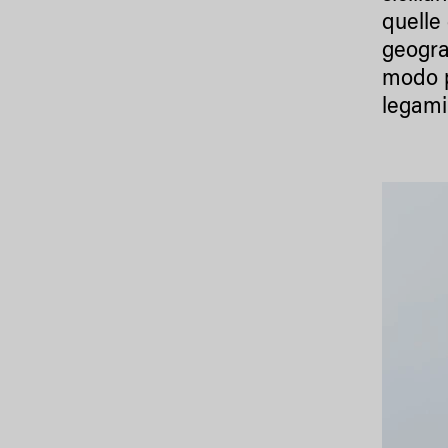
quelle
geogra
modo p
legami