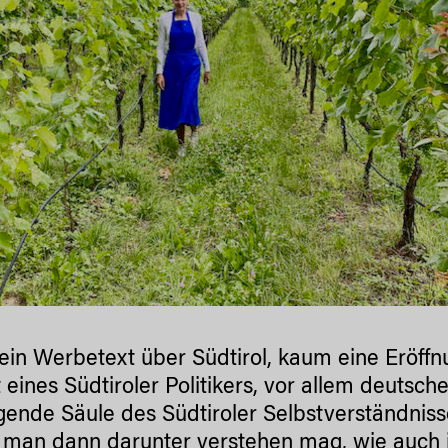
in Werbetext über Südtirol, kaum eine Eröff
tt eines Südtiroler Politikers, vor allem deutsc
agende Säule des Südtiroler Selbstverständni
man dann darunter verstehen mag, wie auch im