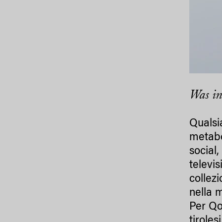
Was in
Qualsi
metabo
social,
televi
collezi
nella 
Per Qo
tiroles