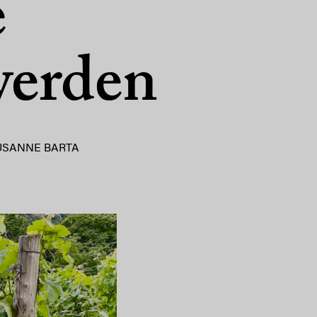
e
werden
USANNE BARTA