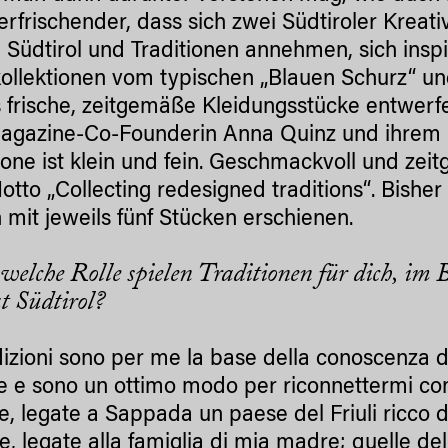
rfrischender, dass sich zwei Südtiroler Kreat
Südtirol und Traditionen annehmen, sich inspir
llektionen vom typischen „Blauen Schurz“ und
 frische, zeitgemäße Kleidungsstücke entwerf
agazine-Co-Founderin Anna Quinz und ihrem M
ione ist klein und fein. Geschmackvoll und zei
tto „Collecting redesigned traditions“. Bisher 
 mit jeweils fünf Stücken erschienen.
welche Rolle spielen Traditionen für dich, im 
 Südtirol?
dizioni sono per me la base della conoscenza di
 e sono un ottimo modo per riconnettermi con l
, legate a Sappada un paese del Friuli ricco di 
ne, legate alla famiglia di mia madre; quelle de