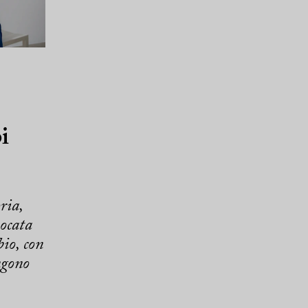
i
ria,
vocata
io, con
ngono