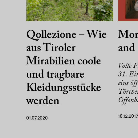
Qollezione – Wie
Mor
aus Tiroler
and 
Mirabilien coole
Volle 
und tragbare
31. Ei
eins öf
Kleidungsstücke
Törchen
werden
Offenba
18.12.201
01.07.2020