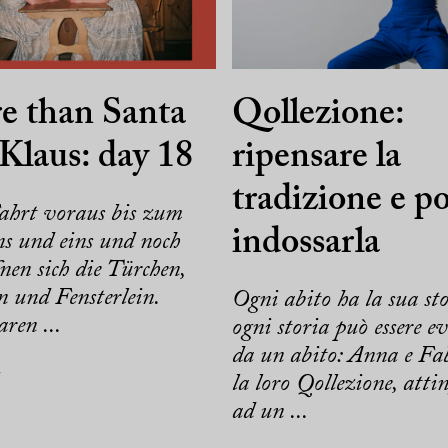
e than Santa
Qollezione:
Klaus: day 18
ripensare la
tradizione e po
Fahrt voraus bis zum
indossarla
ns und eins und noch
fnen sich die Türchen,
 und Fensterlein.
Ogni abito ha la sua sto
ren ...
ogni storia può essere e
da un abito: Anna e Fab
7
la loro Qollezione, atti
ad un ...