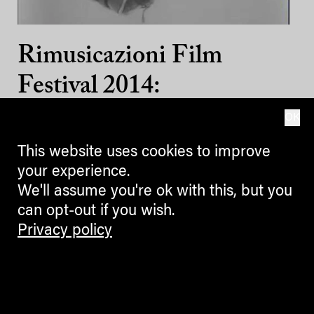
Rimusicazioni Film
Festival 2014:
Combat de Boxe –
OK
Federico Missio
This website uses cookies to improve
your experience.
New soundtracks for silent movies is
We'll assume you're ok with this, but you
the motto of the 15th Rimusicazioni
can opt-out if you wish.
Film Festival from 29/11 until
Privacy policy
6/12 in Bolzano_Bozen, Meran_o,
...
28.11.2014