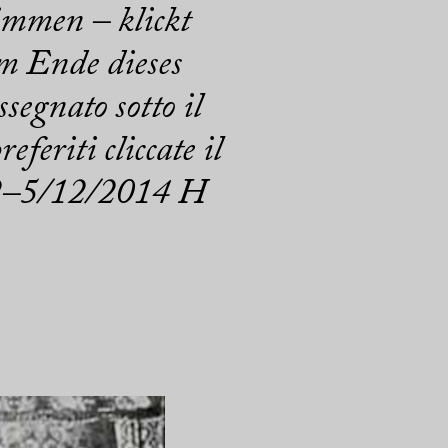
immen – klickt
m Ende dieses
segnato sotto il
feriti cliccate il
/12–5/12/2014 H