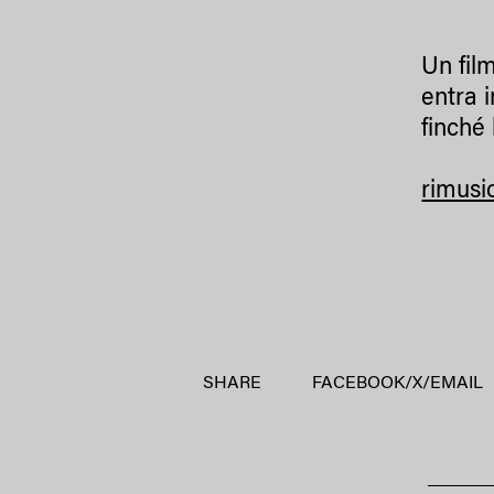
Un fil
entra i
finché 
rimusi
SHARE
FACEBOOK
/
X
/
EMAIL