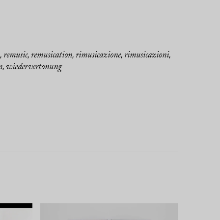
remusic
remusication
rimusicazione
rimusicazioni
,
,
,
,
,
m
wiedervertonung
,