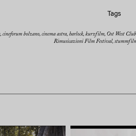
Tags
a
cineforum bolzano
cinema astra
harlock
kurzfilm
Ost West Club
,
,
,
,
,
Rimusicazioni Film Festival
stummfil
,