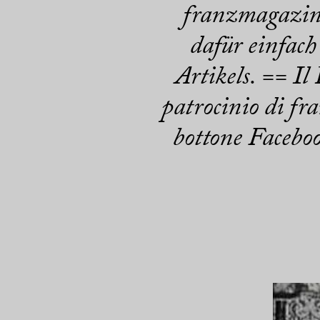
franzmagazine
dafür einfac
Artikels. == Il
patrocinio di fra
bottone Facebo