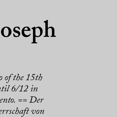
Joseph
o of the 15th
til 6/12 in
nto. == Der
rrschaft von