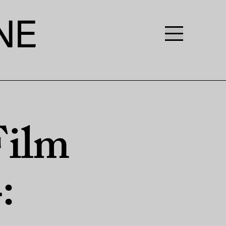
Film
: