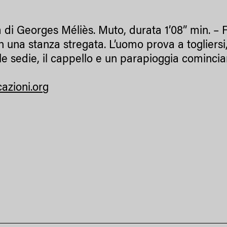
m di Georges Méliès. Muto, durata 1’08” min. – 
n una stanza stregata. L’uomo prova a togliersi,
le sedie, il cappello e un parapioggia comincian
cazioni.org