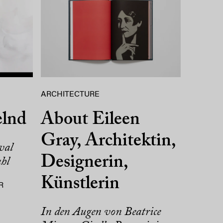
ARCHITECTURE
elnd
About Eileen
Gray, Architektin,
val
Designerin,
hl
Künstlerin
R
In den Augen von Beatrice