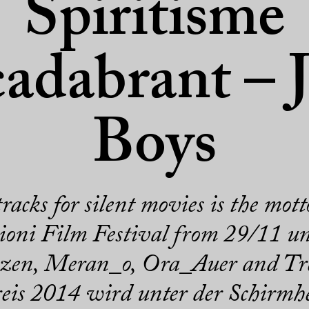
Spiritisme
adabrant – 
Boys
cks for silent movies is the mott
oni Film Festival from 29/11 un
zen, Meran_o, Ora_Auer and Tre
eis 2014 wird unter der Schirmhe