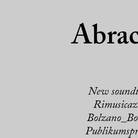
Abrac
New soundtra
Rimusicazi
Bolzano_Bo
Publikumspr