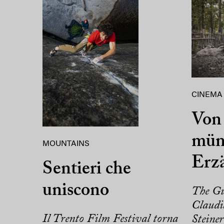
CINEMA
Von 
mün
MOUNTAINS
Erz
Sentieri che
uniscono
The Gu
Claudi
Il Trento Film Festival torna
Steine