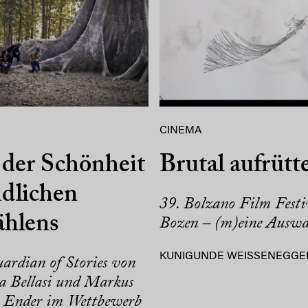
CINEMA
der Schönheit
Brutal aufrütt
dlichen
39. Bolzano Film Festi
ählens
Bozen – (m)eine Auswa
KUNIGUNDE WEISSENEGGE
ardian of Stories von
a Bellasi und Markus
r Ender im Wettbewerb