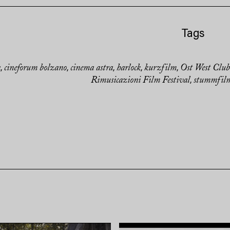
Tags
a
cineforum bolzano
cinema astra
harlock
kurzfilm
Ost West Club
,
,
,
,
,
Rimusicazioni Film Festival
stummfil
,