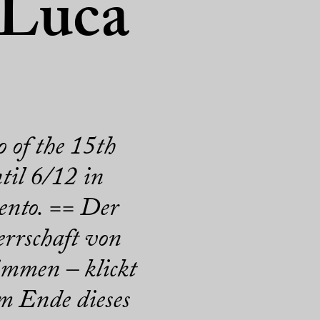
 Luca
o of the 15th
til 6/12 in
nto. == Der
rrschaft von
immen – klickt
m Ende dieses