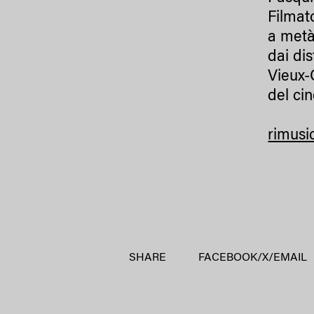
Filmat
a metà
dai di
Vieux-
del ci
rimusi
SHARE
FACEBOOK
/
X
/
EMAIL