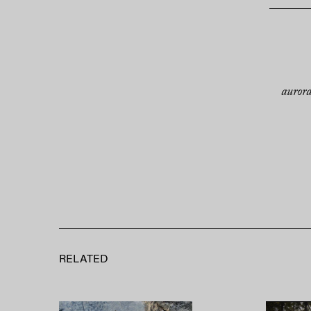
auror
RELATED