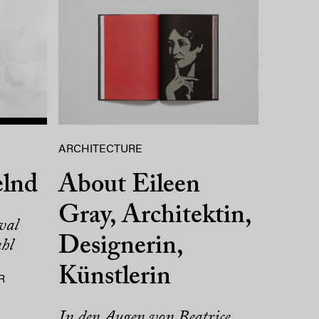
ARCHITECTURE
elnd
About Eileen
Gray, Architektin,
val
Designerin,
hl
Künstlerin
R
In den Augen von Beatrice