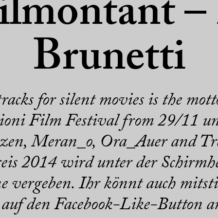
lmontant –
Brunetti
cks for silent movies is the mott
oni Film Festival from 29/11 un
zen, Meran_o, Ora_Auer and Tre
eis 2014 wird unter der Schirmhe
 vergeben. Ihr könnt auch mitst
h auf den Facebook-Like-Button a