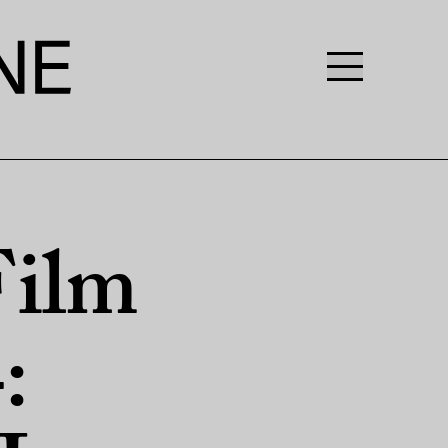
Film
: