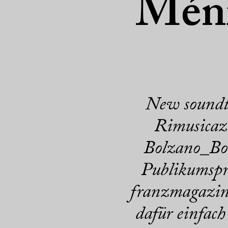
Méni
New soundtra
Rimusicazi
Bolzano_Bo
Publikumspr
franzmagazine
dafür einfac