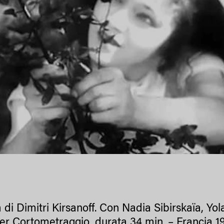
m di Dimitri Kirsanoff. Con Nadia Sibirskaïa, Y
er Cortometraggio, durata 34 min. – Francia 1