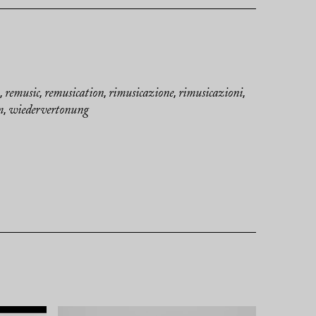
remusic
remusication
rimusicazione
rimusicazioni
,
,
,
,
,
m
wiedervertonung
,