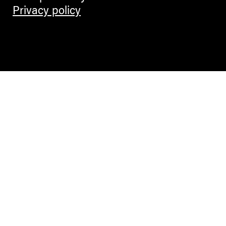
BLOGGERS
Privacy policy
Kunst als politischer Körper
Sophie Lazari im Interview
ANDREAS HEILER
CULTURE + ARTS