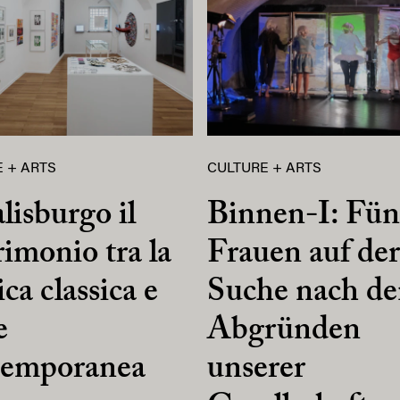
 + ARTS
CULTURE + ARTS
lisburgo il
Binnen-I: Fün
imonio tra la
Frauen auf der
ca classica e
Suche nach d
e
Abgründen
temporanea
unserer