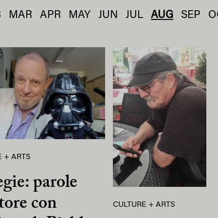
B
MAR
APR
MAY
JUN
JUL
AUG
SEP
O
 + ARTS
egie: parole
tore con
CULTURE + ARTS