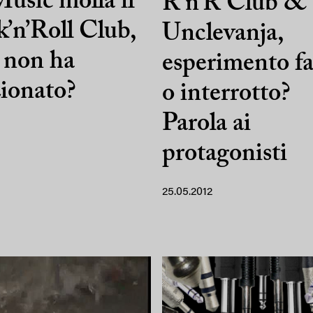
usic molla il
R’n’R Club &
’n’Roll Club,
Unclevanja,
 non ha
esperimento fa
ionato?
o interrotto?
Parola ai
protagonisti
25.05.2012