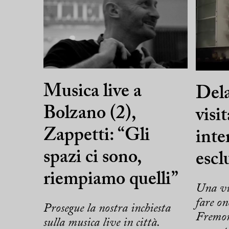
Musica live a
Del
Bolzano (2),
visi
Zappetti: “Gli
inte
spazi ci sono,
escl
riempiamo quelli”
Una vis
fare on
Prosegue la nostra inchiesta
Fremon
sulla musica live in città.