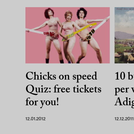
Chicks on speed
10 b
Quiz: free tickets
per 
for you!
Adi
12.01.2012
12.12.2011