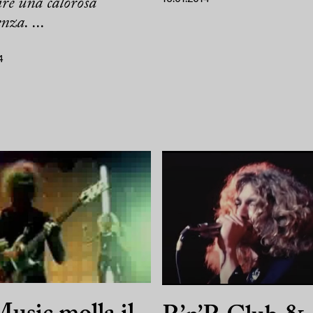
re una calorosa
nza. ...
4