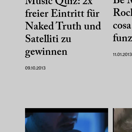
Be M
Music Quiz: 2x
Rock
freier Eintritt für
cosa
Naked Truth und
funz
Satelliti zu
gewinnen
11.01.2013
09.10.2013