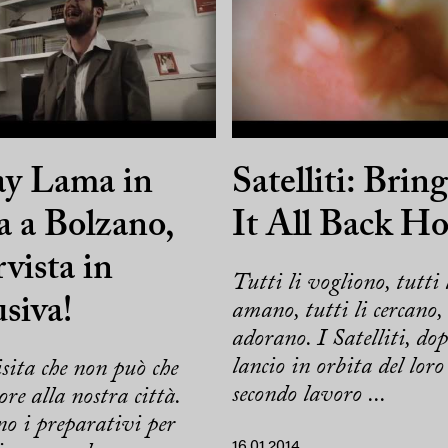
ay Lama in
Satelliti: Brin
ta a Bolzano,
It All Back H
rvista in
Tutti li vogliono, tutti 
usiva!
amano, tutti li cercano, 
adorano. I Satelliti, dop
lancio in orbita del loro
ita che non può che
secondo lavoro ...
ore alla nostra città.
o i preparativi per
16.01.2014