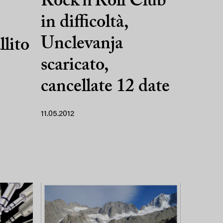
Rock’n’Roll Club
in difficoltà,
Unclevanja
llito
scaricato,
cancellate 12 date
11.05.2012