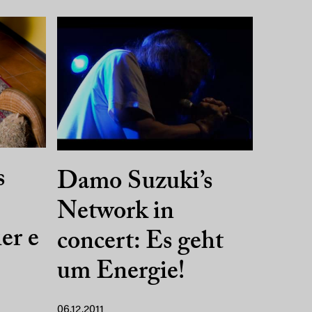
s
Damo Suzuki’s
Network in
er e
concert: Es geht
um Energie!
06.12.2011