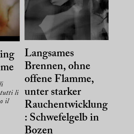
Langsames
ging
Brennen, ohne
ome
offene Flamme,
li
unter starker
tutti li
o il
Rauchentwicklung
: Schwefelgelb in
Bozen