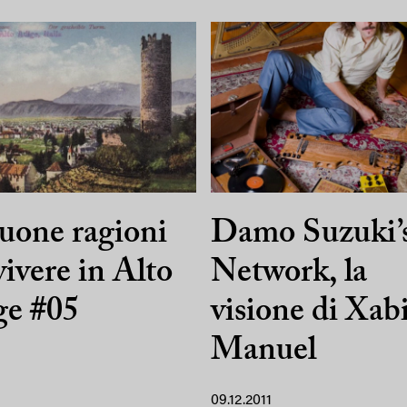
uone ragioni
Damo Suzuki’
vivere in Alto
Network, la
ge #05
visione di Xabi
Manuel
09.12.2011