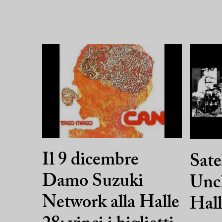
Il 9 dicembre
Satel
Damo Suzuki
Uncl
Network alla Halle
Hall