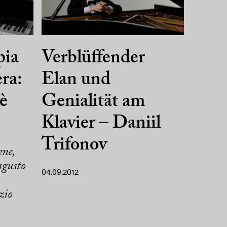
pia
Verblüffender
ra:
Elan und
 è
Genialität am
Klavier – Daniil
Trifonov
ne,
sgusto
04.09.2012
zio