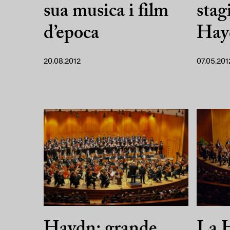
sua musica i film
stag
d’epoca
Hay
20.08.2012
07.05.201
Haydn: grande
La H