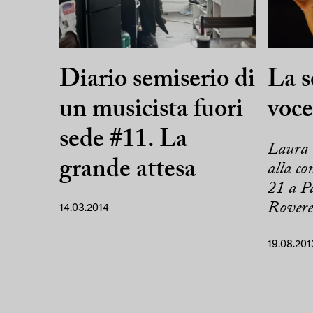
Diario semiserio di
La s
un musicista fuori
voce
sede #11. La
Laura 
grande attesa
alla c
21 a P
Rovere
14.03.2014
19.08.201