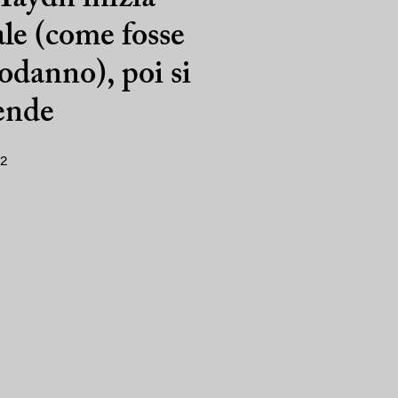
le (come fosse
danno), poi si
ende
12