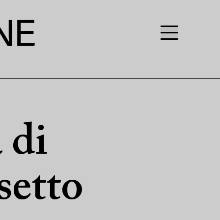
 di
setto