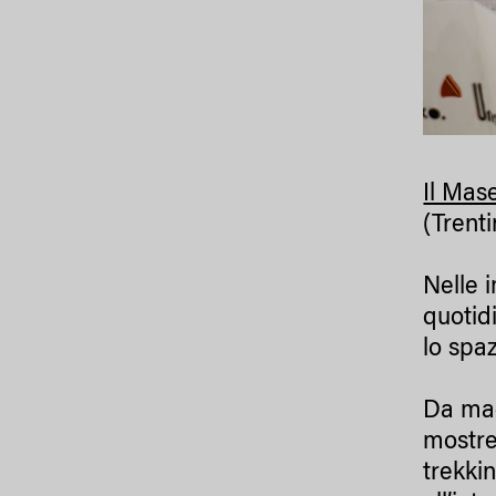
Il Mas
(Trenti
Nelle i
quotidi
lo spaz
Da magg
mostre,
trekkin