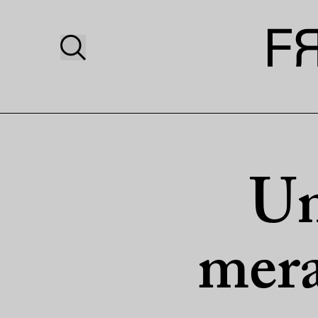
Un
mera