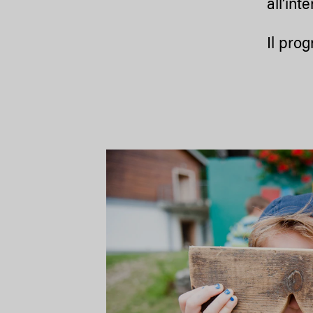
all’int
Il pro