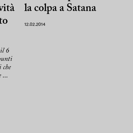
vità
la colpa a Satana
to
12.02.2014
il 6
punti
 che
 ...