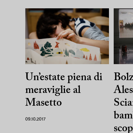
Un’estate piena di
Bol
meraviglie al
Ale
Masetto
Scia
bamb
09.10.2017
scop