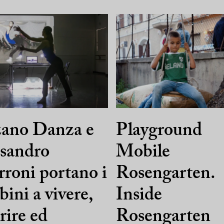
zano Danza e
Playground
ssandro
Mobile
rroni portano i
Rosengarten.
ini a vivere,
Inside
rire ed
Rosengarten