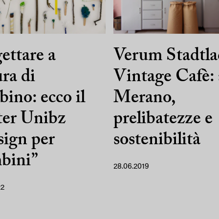
ettare a
Verum Stadtl
ra di
Vintage Cafè: 
ino: ecco il
Merano,
ter Unibz
prelibatezze e
ign per
sostenibilità
bini”
28.06.2019
22