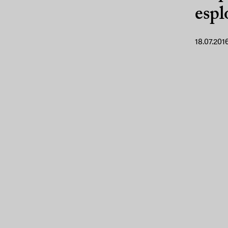
espl
18.07.201