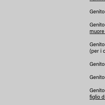
Genito
Genito
muore 
Genito
(per i
Genito
Genito
Genito
figlio