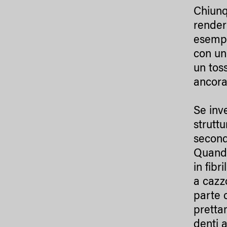
Chiunq
render
esempl
con un
un tos
ancora
Se inv
struttu
seconda
Quando
in fibr
a cazz
parte c
pretta
denti 