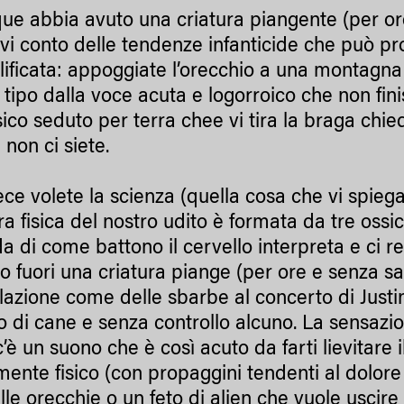
ue abbia avuto una criatura piangente (per o
vi conto delle tendenze infanticide che può pr
ificata: appoggiate l’orecchio a una montagna 
 tipo dalla voce acuta e logorroico che non fini
sico seduto per terra chee vi tira la braga chi
 non ci siete.
ece volete la scienza (quella cosa che vi spiega
ra fisica del nostro udito è formata da tre ossic
 di come battono il cervello interpreta e ci rest
 fuori una criatura piange (per ore e senza sa
illazione come delle sbarbe al concerto di Justi
o di cane e senza controllo alcuno. La sensaz
’è un suono che è così acuto da farti lievitare il
mente fisico (con propaggini tendenti al dolor
alle orecchie o un feto di alien che vuole uscir