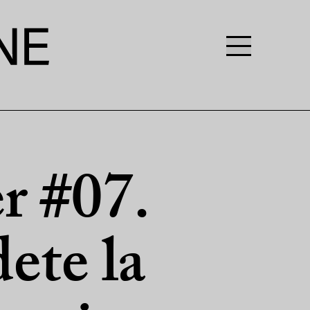
r #07.
ete la