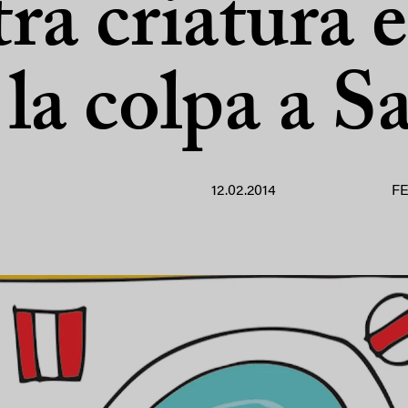
tra criatura e
 la colpa a S
12.02.2014
FE