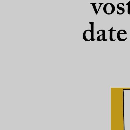
vos
date