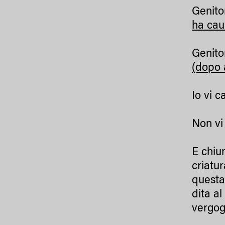
Genito
ha cau
Genito
(dopo 
Io vi c
Non vi 
E chiu
criatu
questa
dita a
vergog