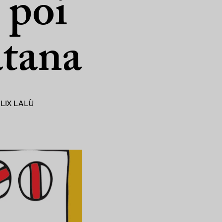
 poi
atana
LIX LALÙ