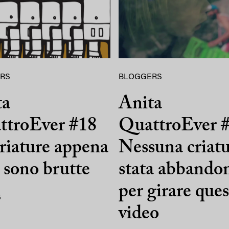
RS
BLOGGERS
ta
Anita
ttroEver #18
QuattroEver #
riature appena
Nessuna criatu
 sono brutte
stata abbando
per girare que
5
video