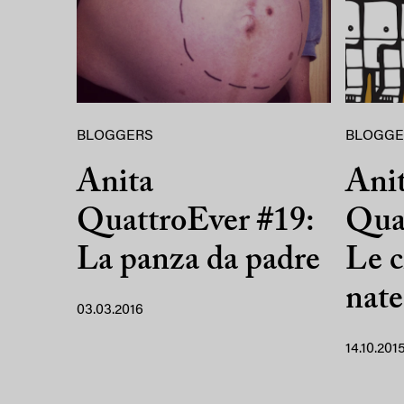
BLOGGERS
BLOGGE
Anita
Ani
QuattroEver #19:
Qua
La panza da padre
Le c
nate
03.03.2016
14.10.201