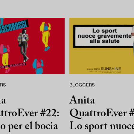
RS
BLOGGERS
ta
Anita
ttroEver #22:
QuattroEver 
o per el bocia
Lo sport nuoc