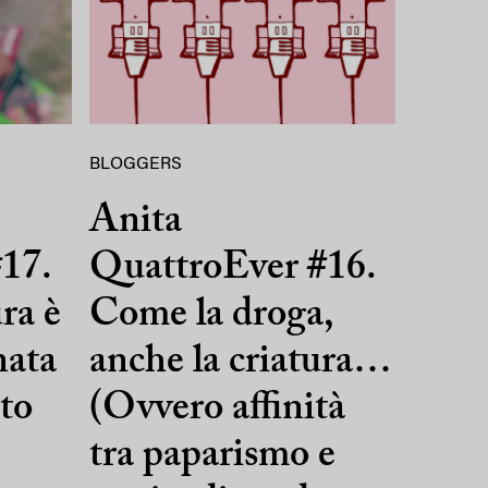
BLOGGERS
Anita
17.
QuattroEver #16.
ra è
Come la droga,
nata
anche la criatura…
sto
(Ovvero affinità
tra paparismo e