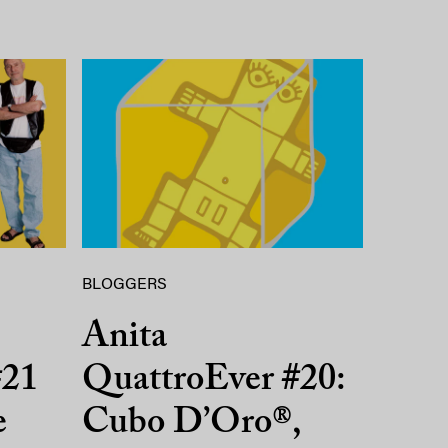
BLOGGERS
Anita
#21
QuattroEver #20:
e
Cubo D’Oro®,