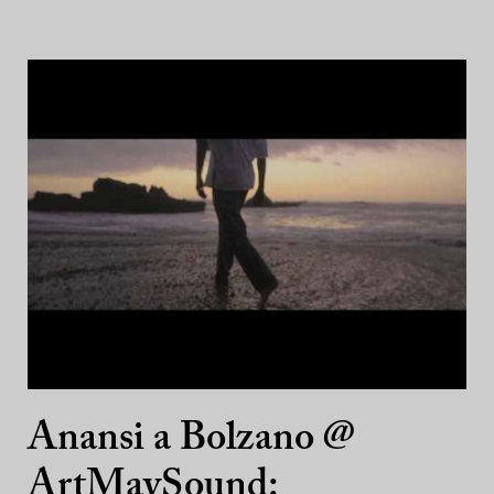
Anansi a Bolzano @
ArtMaySound: