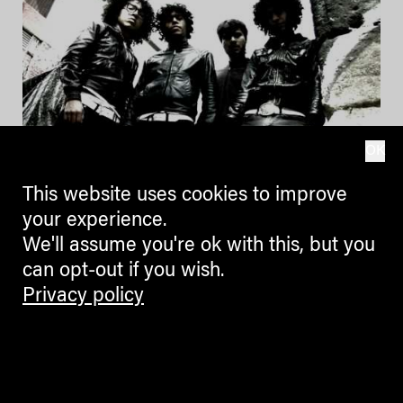
OK
This website uses cookies to improve
your experience.
We'll assume you're ok with this, but you
Rafanass 2011:
can opt-out if you wish.
Rovereto vibra!
Privacy policy
30.06.2011