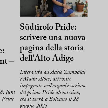
Südtirolo Pride:
scrivere una nuova
pagina della storia
e:
dell’Alto Adige
nt –
Intervista ad Adele Zambaldi
e Madu Alber, attiviste
impegnate nell’organizzazione
8. Juni
del primo Pride altoatesino,
o Pride
che si terrà a Bolzano il 28
giugno 2025